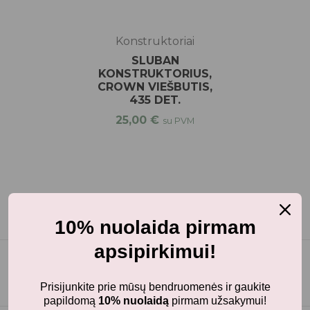
Konstruktoriai
SLUBAN
KONSTRUKTORIUS,
CROWN VIEŠBUTIS,
435 DET.
25,00
€
su PVM
10% nuolaida pirmam
apsipirkimui!
Prisijunkite prie mūsų bendruomenės ir gaukite
papildomą
10% nuolaidą
pirmam užsakymui!