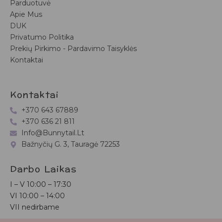
Parduotuvė
Apie Mus
DUK
Privatumo Politika
Prekių Pirkimo - Pardavimo Taisyklės
Kontaktai
Kontaktai
+370 643 67889
+370 636 21 811
Info@bunnytail.lt
Bažnyčių G. 3, Tauragė 72253
Darbo Laikas
I – V
10:00 – 17:30
VI
10:00 – 14:00
VII nedirbame