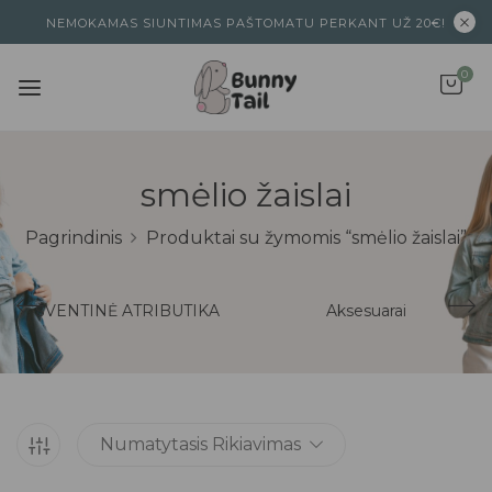
NEMOKAMAS SIUNTIMAS PAŠTOMATU PERKANT UŽ 20€!
0
smėlio žaislai
Pagrindinis
Produktai su žymomis “smėlio žaislai”
ŠVENTINĖ ATRIBUTIKA
Aksesuarai
Numatytasis Rikiavimas