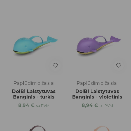
Paplūdimio žaislai
Paplūdimio žaislai
DolBi Laistytuvas
DolBi Laistytuvas
Banginis - turkis
Banginis - violetinis
8,94
€
8,94
€
su PVM
su PVM