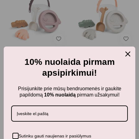
Paplūdimio žaislai
Paplūdimio žaislai
10% nuolaida pirmam
DONE BY DEER Smėlio
DONE BY DEER Smėlio
apsipirkimui!
žaidimų rinkinys 5
žaidimų rinkinys 5
dalių - powder mix
dalių - sand mix
34,95
€
34,95
€
su PVM
su PVM
Prisijunkite prie mūsų bendruomenės ir gaukite
papildomą
10% nuolaidą
pirmam užsakymui!
Sutinku gauti naujienas ir pasiūlymus