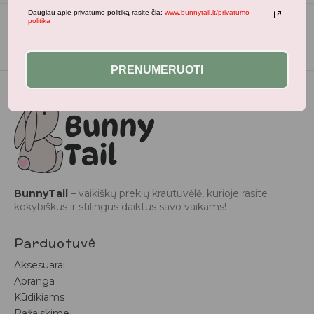
Daugiau apie privatumo politiką rasite čia:
www.bunnytail.lt/privatumo-
politika
PRENUMERUOTI
BunnyTail
– vaikiškų prekių krautuvėlė, kurioje rasite
kokybiškus ir stilingus daiktus savo vaikams!
Parduotuvė
Aksesuarai
Apranga
Kūdikiams
Pažaiskime