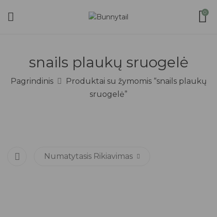
0
snails plaukų sruogelė
Pagrindinis
Produktai su žymomis “snails plaukų
sruogelė”
Numatytasis Rikiavimas