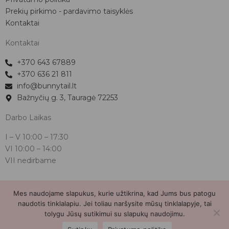
Prekių pirkimo - pardavimo taisyklės
Kontaktai
Kontaktai
+370 643 67889
+370 636 21 811
info@bunnytail.lt
Bažnyčių g. 3, Tauragė 72253
Darbo Laikas
I – V
10:00 – 17:30
VI
10:00 – 14:00
VII nedirbame
Mes naudojame slapukus, kurie užtikrina, kad Jums bus patogu
Bunnytail.lt
| Copyright 2026 | Svetainė sukurta
Myra.lt
naudotis tinklalapiu. Jei toliau naršysite mūsų tinklalapyje, tai
tolygu Jūsų sutikimui su slapukų naudojimu.
2