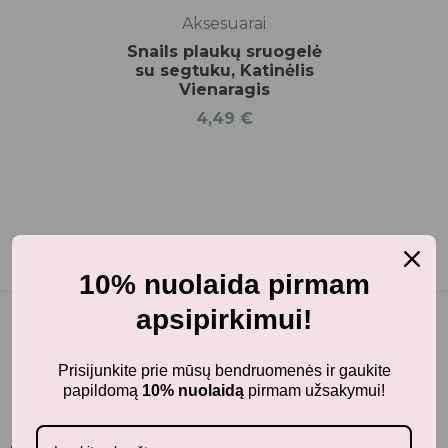
Aksesuarai
Snails plaukų sruogelė
su segtuku, Katinėlis
Vienaragis
4,49
€
10% nuolaida pirmam
apsipirkimui!
Prisijunkite prie mūsų bendruomenės ir gaukite
papildomą
10% nuolaidą
pirmam užsakymui!