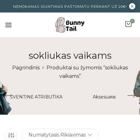
NEMOKAMAS SIUNTIMAS PAŠTOMATU PERKANT UŽ 20€!
0
sokliukas vaikams
Pagrindinis
Produktai su žymomis “sokliukas
vaikams”
ŠVENTINĖ ATRIBUTIKA
Aksesuarai
Numatytasis Rikiavimas