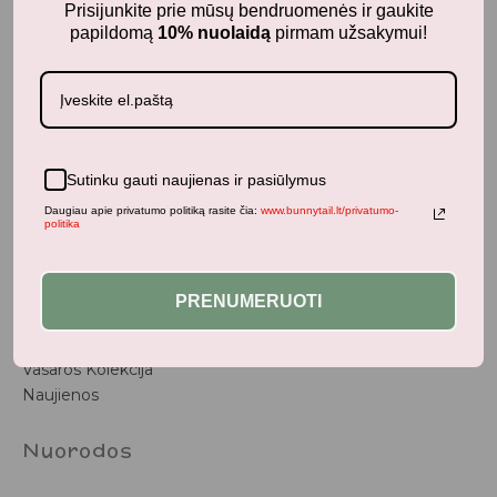
Prisijunkite prie mūsų bendruomenės ir gaukite
papildomą
10% nuolaidą
pirmam užsakymui!
BunnyTail
– vaikiškų prekių krautuvėlė, kurioje rasite
kokybiškus ir stilingus daiktus savo vaikams!
Parduotuvė
Sutinku gauti naujienas ir pasiūlymus
Daugiau apie privatumo politiką rasite čia:
www.bunnytail.lt/privatumo-
Aksesuarai
politika
Apranga
Kūdikiams
Pažaiskime
PRENUMERUOTI
Populiariausi
Vaiko Kambarys
Vasaros Kolekcija
Naujienos
Nuorodos