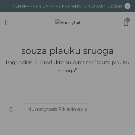
NEMOKAMAS SIUNTIMAS PAŠTOMATU PERKANT UŽ 20€!
0
souza plauku sruoga
Pagrindinis
Produktai su žymomis “souza plauku
sruoga”
Numatytasis Rikiavimas