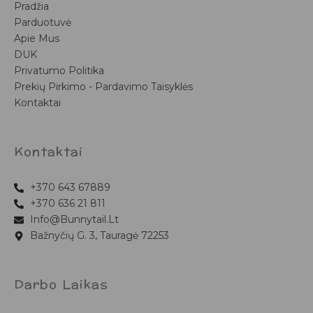
Pradžia
Parduotuvė
Apie Mus
DUK
Privatumo Politika
Prekių Pirkimo - Pardavimo Taisyklės
Kontaktai
Kontaktai
+370 643 67889
+370 636 21 811
Info@bunnytail.lt
Bažnyčių G. 3, Tauragė 72253
Darbo Laikas