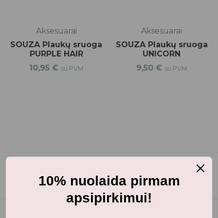
Aksesuarai
Aksesuarai
SOUZA Plaukų sruoga
SOUZA Plaukų sruoga
PURPLE HAIR
UNICORN
10,95
€
9,50
€
su PVM
su PVM
10% nuolaida pirmam
apsipirkimui!