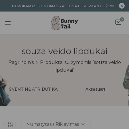
NEMOKAMAS SIUNTIMAS PAŠTOMATU PERKANT UŽ 20€!
0
souza veido lipdukai
Pagrindinis
Produktai su žymomis “souza veido
lipdukai”
ŠVENTINĖ ATRIBUTIKA
Aksesuarai
Numatytasis Rikiavimas