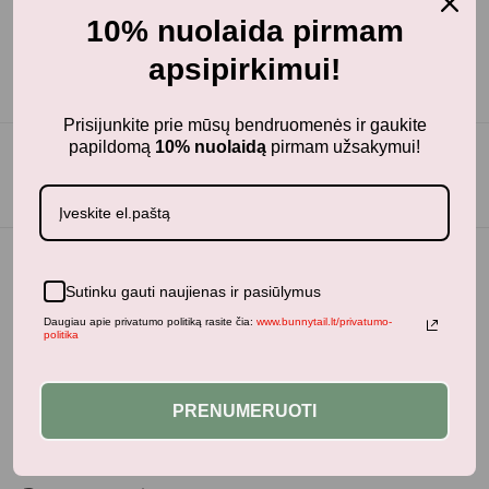
10% nuolaida pirmam
apsipirkimui!
Prisijunkite prie mūsų bendruomenės ir gaukite
papildomą
10% nuolaidą
pirmam užsakymui!
Sutinku gauti naujienas ir pasiūlymus
Daugiau apie privatumo politiką rasite čia:
www.bunnytail.lt/privatumo-
politika
PRENUMERUOTI
BunnyTail
– vaikiškų prekių krautuvėlė, kurioje rasite
kokybiškus ir stilingus daiktus savo vaikams!