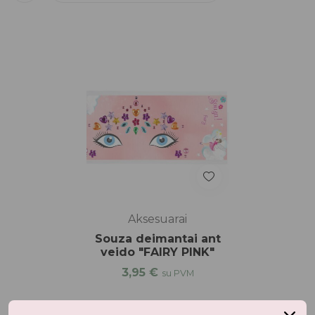
Aksesuarai
Souza deimantai ant
veido "FAIRY PINK"
3,95
€
su PVM