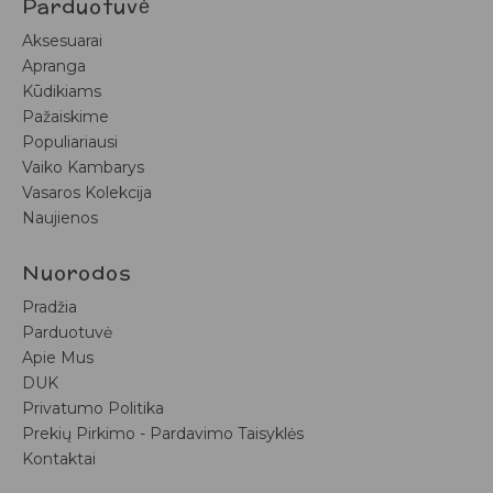
Parduotuvė
Aksesuarai
Apranga
Kūdikiams
Pažaiskime
Populiariausi
Vaiko Kambarys
Vasaros Kolekcija
Naujienos
Nuorodos
Pradžia
Parduotuvė
Apie Mus
DUK
Privatumo Politika
Prekių Pirkimo - Pardavimo Taisyklės
Kontaktai