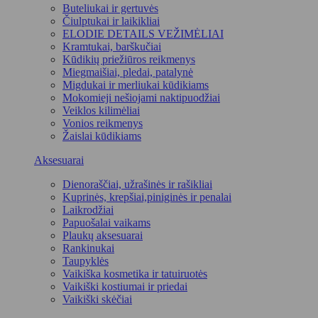
Buteliukai ir gertuvės
Čiulptukai ir laikikliai
ELODIE DETAILS VEŽIMĖLIAI
Kramtukai, barškučiai
Kūdikių priežiūros reikmenys
Miegmaišiai, pledai, patalynė
Migdukai ir merliukai kūdikiams
Mokomieji nešiojami naktipuodžiai
Veiklos kilimėliai
Vonios reikmenys
Žaislai kūdikiams
Aksesuarai
Dienoraščiai, užrašinės ir rašikliai
Kuprinės, krepšiai,piniginės ir penalai
Laikrodžiai
Papuošalai vaikams
Plaukų aksesuarai
Rankinukai
Taupyklės
Vaikiška kosmetika ir tatuiruotės
Vaikiški kostiumai ir priedai
Vaikiški skėčiai