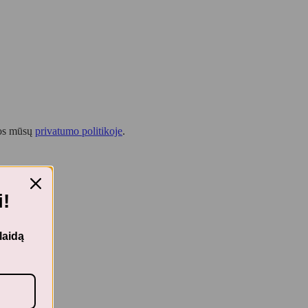
tos mūsų
privatumo politikoje
.
!
laidą