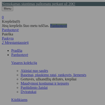
Nemokamas siuntimas paštomatu perkant už 20€!
Menu
0
Krepšelis(0)
Jūsų krepšelis šiuo metu tuščias.
Parduotuvė
Parduotuvė
Paieška
Paskyra
2
Mėgstamiausieji
Pradžia
Parduotuvė
Vasaros kolekcija
Akiniai nuo saulės
Baseinai, plaukimo ratai, rankovės, liemenės
Gertuvės, užkandžių dėžutės, krepšiai
Maudymosi kostiumai ir kepurės
Paplūdimio žaislai
Dviratukai
Kūdikiams