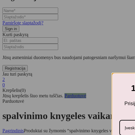
Pamiršote slaptažodį?
Kurti paskyrą
Jūsų asmeniniai duomenys bus naudojami patogesniam naršymui šiame
Jau turi paskyrą
2
0
Krepšelis(0)
Jūsų krepšelis šiuo metu tuščias.
Parduotuvė
Parduotuvė
Pris
spalvinimo knygeles vaikams
Pagrindinis
Produktai su žymomis “spalvinimo knygeles vaikams”