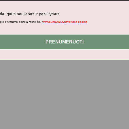
nku gauti naujienas ir pasiūlymus
ie privatumo politiką rasite čia:
www.bunnytail.lt/privatumo-politika
PRENUMERUOTI