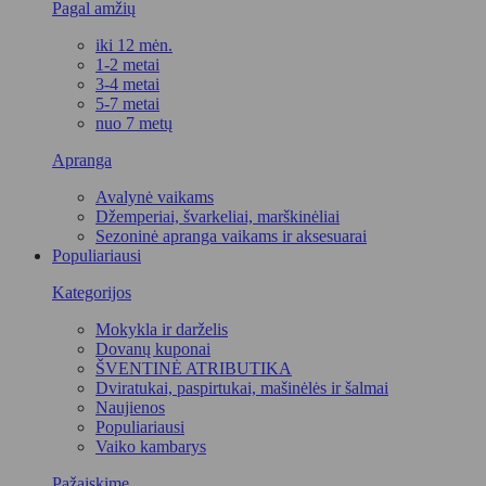
Pagal amžių
iki 12 mėn.
1-2 metai
3-4 metai
5-7 metai
nuo 7 metų
Apranga
Avalynė vaikams
Džemperiai, švarkeliai, marškinėliai
Sezoninė apranga vaikams ir aksesuarai
Populiariausi
Kategorijos
Mokykla ir darželis
Dovanų kuponai
ŠVENTINĖ ATRIBUTIKA
Dviratukai, paspirtukai, mašinėlės ir šalmai
Naujienos
Populiariausi
Vaiko kambarys
Pažaiskime