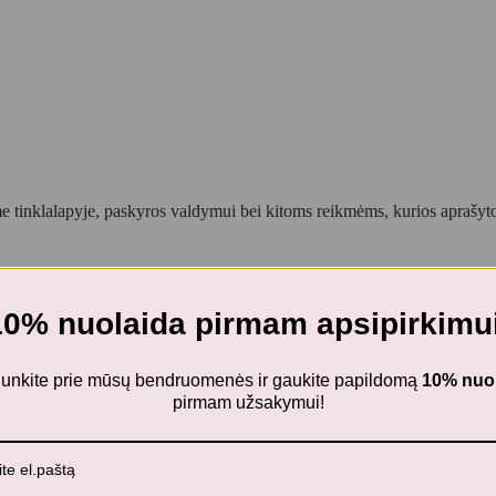
 tinklalapyje, paskyros valdymui bei kitoms reikmėms, kurios aprašy
10% nuolaida pirmam apsipirkimui
ijunkite prie mūsų bendruomenės ir gaukite papildomą
10% nuo
pirmam užsakymui!