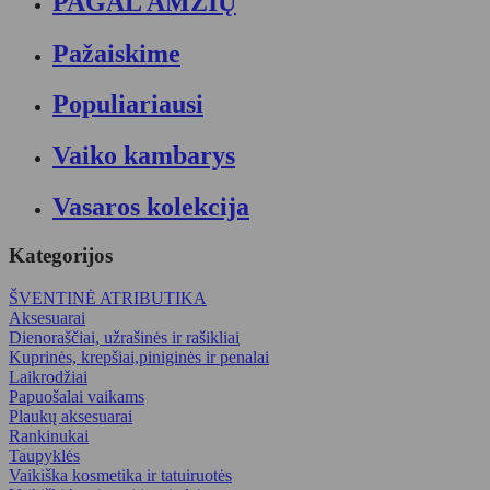
PAGAL AMŽIŲ
Pažaiskime
Populiariausi
Vaiko kambarys
Vasaros kolekcija
Kategorijos
ŠVENTINĖ ATRIBUTIKA
Aksesuarai
Dienoraščiai, užrašinės ir rašikliai
Kuprinės, krepšiai,piniginės ir penalai
Laikrodžiai
Papuošalai vaikams
Plaukų aksesuarai
Rankinukai
Taupyklės
Vaikiška kosmetika ir tatuiruotės