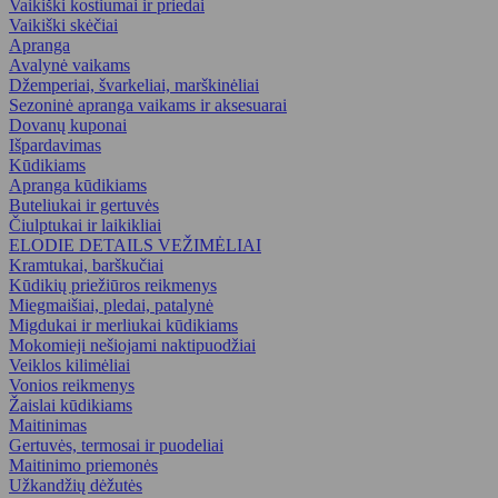
Vaikiški kostiumai ir priedai
Vaikiški skėčiai
Apranga
Avalynė vaikams
Džemperiai, švarkeliai, marškinėliai
Sezoninė apranga vaikams ir aksesuarai
Dovanų kuponai
Išpardavimas
Kūdikiams
Apranga kūdikiams
Buteliukai ir gertuvės
Čiulptukai ir laikikliai
ELODIE DETAILS VEŽIMĖLIAI
Kramtukai, barškučiai
Kūdikių priežiūros reikmenys
Miegmaišiai, pledai, patalynė
Migdukai ir merliukai kūdikiams
Mokomieji nešiojami naktipuodžiai
Veiklos kilimėliai
Vonios reikmenys
Žaislai kūdikiams
Maitinimas
Gertuvės, termosai ir puodeliai
Maitinimo priemonės
Užkandžių dėžutės