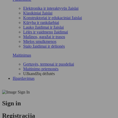
Elektronika ir interaktyvūs žaislai
Klasikiniai žaislai
Konstruktoriai ir edukaciniai žaislai
Kūryba ir rankdarbiai
Lauko žaidimai ir žaislai
Lėlės ir vaidmenų žaidimai
Mašinos, garažai ir trasos
Mielos smulkmenos
Stalo žaidimai ir dėlionės
Maitinimas
Gertuvės, termosai ir puodeliai
Maitinimo priemonės
Užkandžių dėžutės
Išpardavimas
Sign in
Registracija