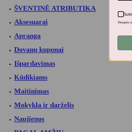
ŠVENTINĖ ATRIBUTIKA
Suti
Aksesuarai
Daugiau ap
Apranga
Dovanų kuponai
Išpardavimas
Kūdikiams
Maitinimas
Mokykla ir darželis
Naujienos