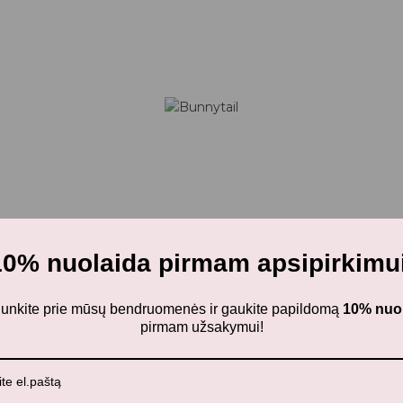
10% nuolaida pirmam apsipirkimui
ijunkite prie mūsų bendruomenės ir gaukite papildomą
10% nuo
pirmam užsakymui!