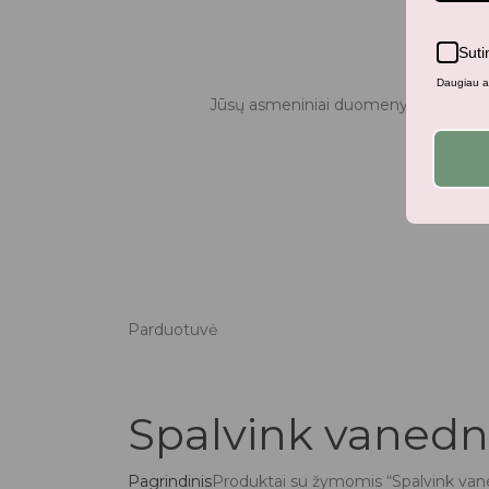
Suti
Daugiau ap
Jūsų asmeniniai duomenys bus naudo
Parduotuvė
Spalvink vanedn
Pagrindinis
Produktai su žymomis “Spalvink van