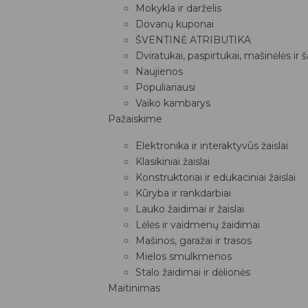
Mokykla ir darželis
Dovanų kuponai
ŠVENTINĖ ATRIBUTIKA
Dviratukai, paspirtukai, mašinėlės ir 
Naujienos
Populiariausi
Vaiko kambarys
Pažaiskime
Elektronika ir interaktyvūs žaislai
Klasikiniai žaislai
Konstruktoriai ir edukaciniai žaislai
Kūryba ir rankdarbiai
Lauko žaidimai ir žaislai
Lėlės ir vaidmenų žaidimai
Mašinos, garažai ir trasos
Mielos smulkmenos
Stalo žaidimai ir dėlionės
Maitinimas