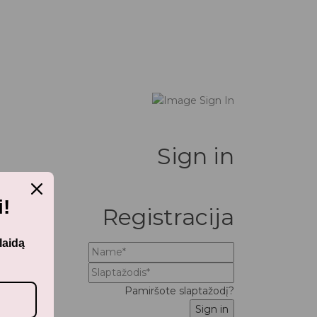
Sign in
!
Registracija
laidą
Pamiršote slaptažodį?