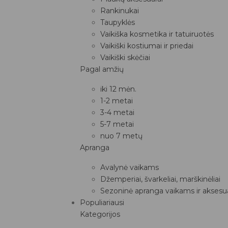
Rankinukai
Taupyklės
Vaikiška kosmetika ir tatuiruotės
Vaikiški kostiumai ir priedai
Vaikiški skėčiai
Pagal amžių
iki 12 mėn.
1-2 metai
3-4 metai
5-7 metai
nuo 7 metų
Apranga
Avalynė vaikams
Džemperiai, švarkeliai, marškinėliai
Sezoninė apranga vaikams ir aksesua
Populiariausi
Kategorijos