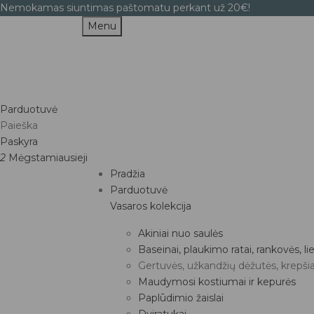
Nemokamas siuntimas paštomatu perkant už 20€!
Menu
Parduotuvė
Paieška
Paskyra
2
Mėgstamiausieji
Pradžia
Parduotuvė
Vasaros kolekcija
Akiniai nuo saulės
Baseinai, plaukimo ratai, rankovės, 
Gertuvės, užkandžių dėžutės, krepšia
Maudymosi kostiumai ir kepurės
Paplūdimio žaislai
Dviratukai