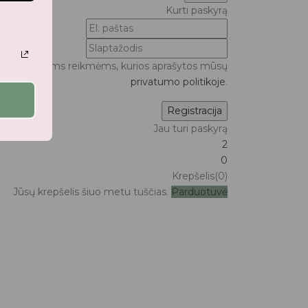
Kurti paskyrą
ui bei kitoms reikmėms, kurios aprašytos mūsų
privatumo politikoje
.
Jau turi paskyrą
2
0
Krepšelis(0)
Jūsų krepšelis šiuo metu tuščias.
Parduotuvė