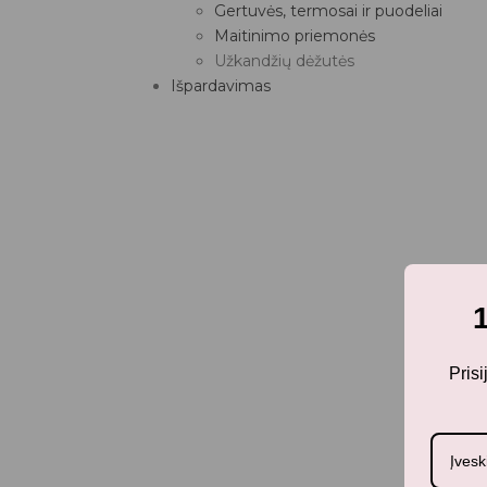
Gertuvės, termosai ir puodeliai
Maitinimo priemonės
Užkandžių dėžutės
Išpardavimas
Pris