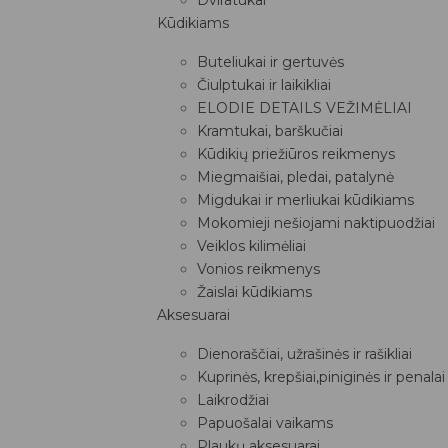
Kūdikiams
Buteliukai ir gertuvės
Čiulptukai ir laikikliai
ELODIE DETAILS VEŽIMĖLIAI
Kramtukai, barškučiai
Kūdikių priežiūros reikmenys
Miegmaišiai, pledai, patalynė
Migdukai ir merliukai kūdikiams
Mokomieji nešiojami naktipuodžiai
Veiklos kilimėliai
Vonios reikmenys
Žaislai kūdikiams
Aksesuarai
Dienoraščiai, užrašinės ir rašikliai
Kuprinės, krepšiai,piniginės ir penalai
Laikrodžiai
Papuošalai vaikams
Plaukų aksesuarai