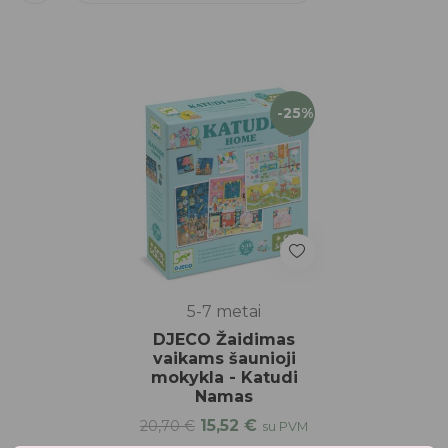
-25%
5-7 metai
DJECO Žaidimas
vaikams šaunioji
mokykla - Katudi
Namas
15,52
€
20,70
€
su PVM