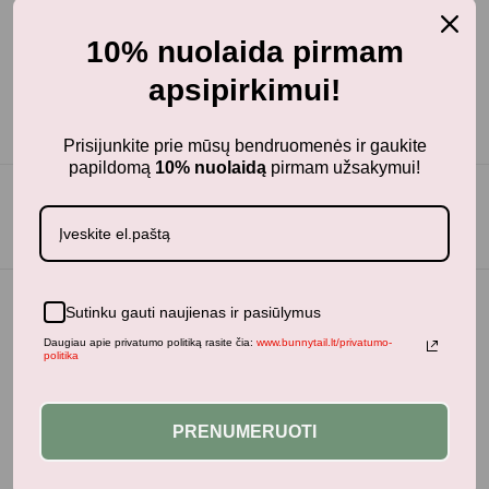
10% nuolaida pirmam
apsipirkimui!
Prisijunkite prie mūsų bendruomenės ir gaukite
papildomą
10% nuolaidą
pirmam užsakymui!
Sutinku gauti naujienas ir pasiūlymus
Daugiau apie privatumo politiką rasite čia:
www.bunnytail.lt/privatumo-
politika
PRENUMERUOTI
BunnyTail
– vaikiškų prekių krautuvėlė, kurioje rasite
kokybiškus ir stilingus daiktus savo vaikams!