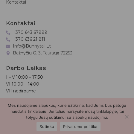
Kontaktai
Kontaktai
+370 643 67889
+370 636 21 811
Info@bunnytail.lt
Bažnyčių G. 3, Tauragė 72253
Darbo Laikas
I – V
10:00 – 17:30
VI
10:00 – 14:00
VII nedirbame
Mes naudojame slapukus, kurie užtikrina, kad Jums bus patogu
Bunnytail.lt
| Copyright 2026 | Svetainė sukurta
Myra.lt
naudotis tinklalapiu. Jei toliau naršysite mūsų tinklalapyje, tai
tolygu Jūsų sutikimui su slapukų naudojimu.
2
Sutinku
Privatumo politika
Parduotuvė
Paieška
Paskyra
Mėgstamiausieji