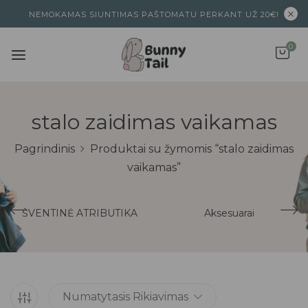
NEMOKAMAS SIUNTIMAS PAŠTOMATU PERKANT UŽ 20€!
0
stalo zaidimas vaikamas
Pagrindinis
Produktai su žymomis “stalo zaidimas
vaikamas”
ŠVENTINĖ ATRIBUTIKA
Aksesuarai
Numatytasis Rikiavimas