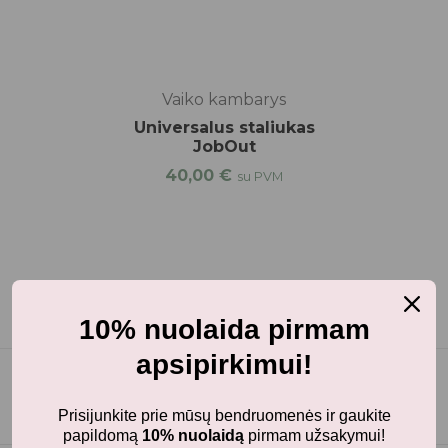
Vaiko kambarys
Universalus staliukas
JobOut
40,00
€
su PVM
10% nuolaida pirmam
apsipirkimui!
Prisijunkite prie mūsų bendruomenės ir gaukite
papildomą
10% nuolaidą
pirmam užsakymui!