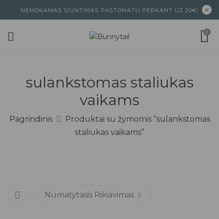
NEMOKAMAS SIUNTIMAS PAŠTOMATU PERKANT UŽ 20€!
0
sulankstomas staliukas
vaikams
Pagrindinis
Produktai su žymomis “sulankstomas
staliukas vaikams”
Numatytasis Rikiavimas