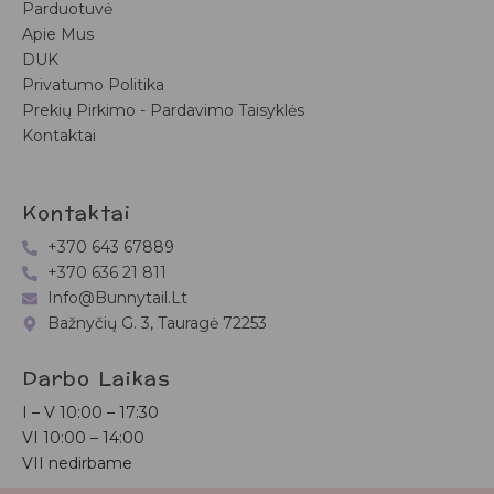
Parduotuvė
Apie Mus
DUK
Privatumo Politika
Prekių Pirkimo - Pardavimo Taisyklės
Kontaktai
Kontaktai
+370 643 67889
+370 636 21 811
Info@bunnytail.lt
Bažnyčių G. 3, Tauragė 72253
Darbo Laikas
I – V
10:00 – 17:30
VI
10:00 – 14:00
VII nedirbame