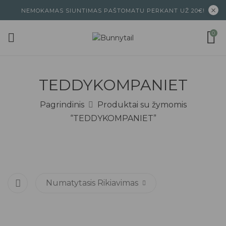
NEMOKAMAS SIUNTIMAS PAŠTOMATU PERKANT UŽ 20€!
0
TEDDYKOMPANIET
Pagrindinis
Produktai su žymomis
“TEDDYKOMPANIET”
Numatytasis Rikiavimas