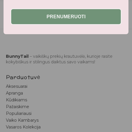
PRENUMERUOTI
BunnyTail
– vaikiškų prekių krautuvėlė, kurioje rasite
kokybiškus ir stilingus daiktus savo vaikams!
Parduotuvė
Aksesuarai
Apranga
Kūdikiams
Pažaiskime
Populiariausi
Vaiko Kambarys
Vasaros Kolekcija