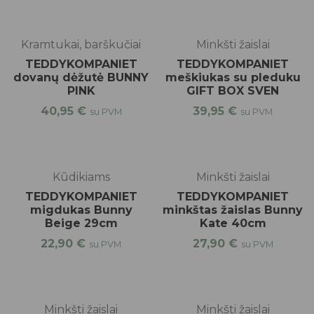
Kramtukai, barškučiai
Minkšti žaislai
TEDDYKOMPANIET
TEDDYKOMPANIET
dovanų dėžutė BUNNY
meškiukas su pleduku
PINK
GIFT BOX SVEN
40,95
€
39,95
€
su PVM
su PVM
Kūdikiams
Minkšti žaislai
TEDDYKOMPANIET
TEDDYKOMPANIET
migdukas Bunny
minkštas žaislas Bunny
Beige 29cm
Kate 40cm
22,90
€
27,90
€
su PVM
su PVM
Minkšti žaislai
Minkšti žaislai