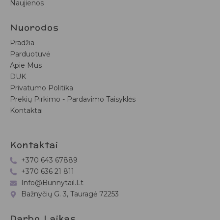
Naujienos
Nuorodos
Pradžia
Parduotuvė
Apie Mus
DUK
Privatumo Politika
Prekių Pirkimo - Pardavimo Taisyklės
Kontaktai
Kontaktai
+370 643 67889
+370 636 21 811
Info@bunnytail.lt
Bažnyčių G. 3, Tauragė 72253
Darbo Laikas