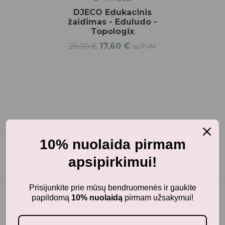
DJECO Edukacinis
žaidimas - Eduludo -
Topologix
17,60
€
20,70
€
su PVM
10% nuolaida pirmam
apsipirkimui!
Prisijunkite prie mūsų bendruomenės ir gaukite
papildomą
10% nuolaidą
pirmam užsakymui!