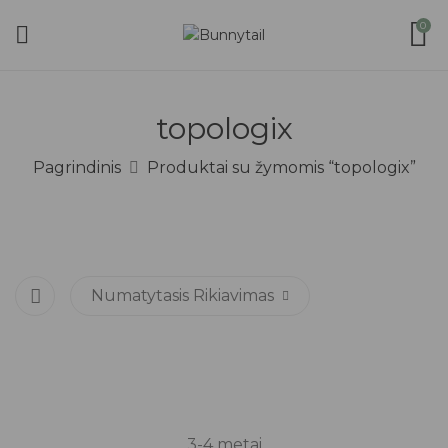
0
topologix
Pagrindinis
Produktai su žymomis “topologix”
Numatytasis Rikiavimas
-15%
3-4 metai