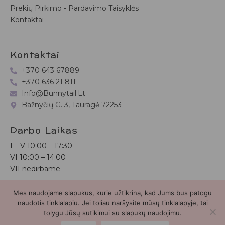
Prekių Pirkimo - Pardavimo Taisyklės
Kontaktai
Kontaktai
+370 643 67889
+370 636 21 811
Info@bunnytail.lt
Bažnyčių G. 3, Tauragė 72253
Darbo Laikas
I – V
10:00 – 17:30
VI
10:00 – 14:00
VII nedirbame
Mes naudojame slapukus, kurie užtikrina, kad Jums bus patogu
Bunnytail.lt
| Copyright 2026 | Svetainė sukurta
Myra.lt
naudotis tinklalapiu. Jei toliau naršysite mūsų tinklalapyje, tai
tolygu Jūsų sutikimui su slapukų naudojimu.
2