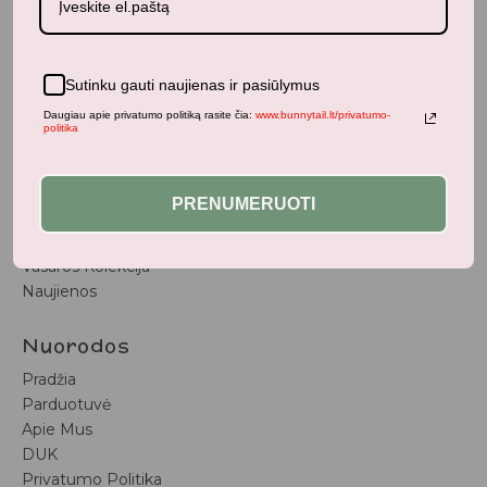
BunnyTail
– vaikiškų prekių krautuvėlė, kurioje rasite
kokybiškus ir stilingus daiktus savo vaikams!
Parduotuvė
Sutinku gauti naujienas ir pasiūlymus
Aksesuarai
Daugiau apie privatumo politiką rasite čia:
www.bunnytail.lt/privatumo-
politika
Apranga
Kūdikiams
Pažaiskime
PRENUMERUOTI
Populiariausi
Vaiko Kambarys
Vasaros Kolekcija
Naujienos
Nuorodos
Pradžia
Parduotuvė
Apie Mus
DUK
Privatumo Politika