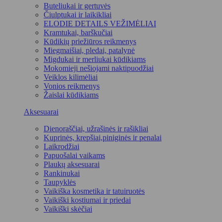
Buteliukai ir gertuvės
Čiulptukai ir laikikliai
ELODIE DETAILS VEŽIMĖLIAI
Kramtukai, barškučiai
Kūdikių priežiūros reikmenys
Miegmaišiai, pledai, patalynė
Migdukai ir merliukai kūdikiams
Mokomieji nešiojami naktipuodžiai
Veiklos kilimėliai
Vonios reikmenys
Žaislai kūdikiams
Aksesuarai
Dienoraščiai, užrašinės ir rašikliai
Kuprinės, krepšiai,piniginės ir penalai
Laikrodžiai
Papuošalai vaikams
Plaukų aksesuarai
Rankinukai
Taupyklės
Vaikiška kosmetika ir tatuiruotės
Vaikiški kostiumai ir priedai
Vaikiški skėčiai