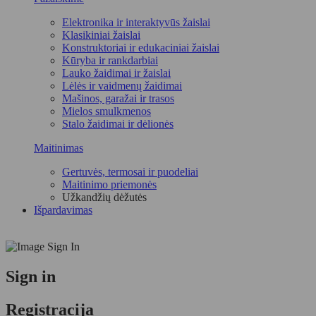
Elektronika ir interaktyvūs žaislai
Klasikiniai žaislai
Konstruktoriai ir edukaciniai žaislai
Kūryba ir rankdarbiai
Lauko žaidimai ir žaislai
Lėlės ir vaidmenų žaidimai
Mašinos, garažai ir trasos
Mielos smulkmenos
Stalo žaidimai ir dėlionės
Maitinimas
Gertuvės, termosai ir puodeliai
Maitinimo priemonės
Užkandžių dėžutės
Išpardavimas
Sign in
Registracija