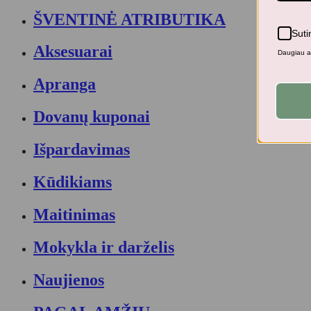
ŠVENTINĖ ATRIBUTIKA
Suti
Aksesuarai
Daugiau ap
Apranga
Dovanų kuponai
Išpardavimas
Kūdikiams
Maitinimas
Mokykla ir darželis
Naujienos