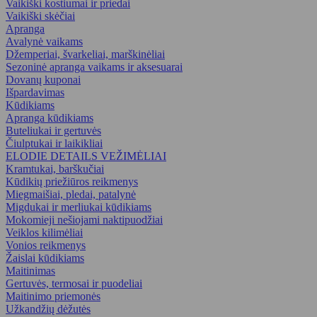
Vaikiški kostiumai ir priedai
Vaikiški skėčiai
Apranga
Avalynė vaikams
Džemperiai, švarkeliai, marškinėliai
Sezoninė apranga vaikams ir aksesuarai
Dovanų kuponai
Išpardavimas
Kūdikiams
Apranga kūdikiams
Buteliukai ir gertuvės
Čiulptukai ir laikikliai
ELODIE DETAILS VEŽIMĖLIAI
Kramtukai, barškučiai
Kūdikių priežiūros reikmenys
Miegmaišiai, pledai, patalynė
Migdukai ir merliukai kūdikiams
Mokomieji nešiojami naktipuodžiai
Veiklos kilimėliai
Vonios reikmenys
Žaislai kūdikiams
Maitinimas
Gertuvės, termosai ir puodeliai
Maitinimo priemonės
Užkandžių dėžutės