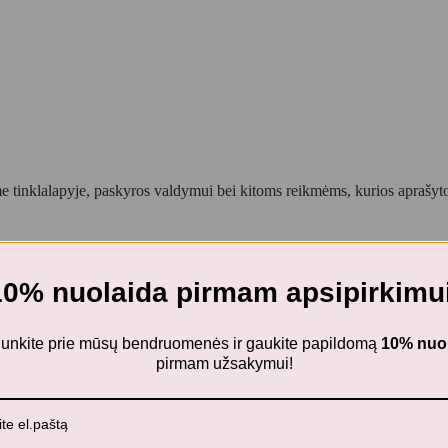
 tinklalapyje, paskyros valdymui bei kitoms reikmėms, kurios aprašy
10% nuolaida pirmam apsipirkimui
ijunkite prie mūsų bendruomenės ir gaukite papildomą
10% nuo
pirmam užsakymui!