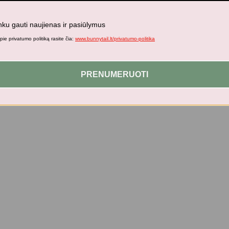
nku gauti naujienas ir pasiūlymus
ie privatumo politiką rasite čia:
www.bunnytail.lt/privatumo-politika
PRENUMERUOTI