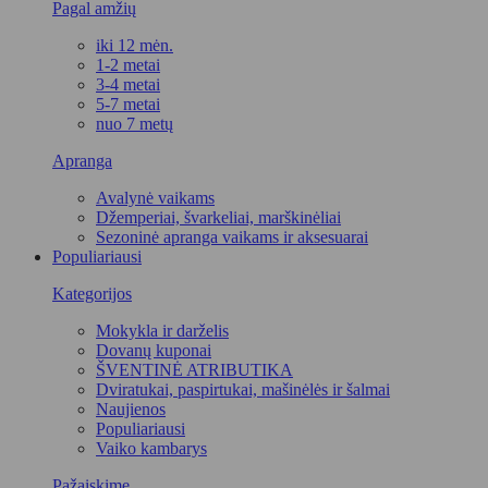
Pagal amžių
iki 12 mėn.
1-2 metai
3-4 metai
5-7 metai
nuo 7 metų
Apranga
Avalynė vaikams
Džemperiai, švarkeliai, marškinėliai
Sezoninė apranga vaikams ir aksesuarai
Populiariausi
Kategorijos
Mokykla ir darželis
Dovanų kuponai
ŠVENTINĖ ATRIBUTIKA
Dviratukai, paspirtukai, mašinėlės ir šalmai
Naujienos
Populiariausi
Vaiko kambarys
Pažaiskime