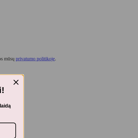
tos mūsų
privatumo politikoje
.
!
laidą