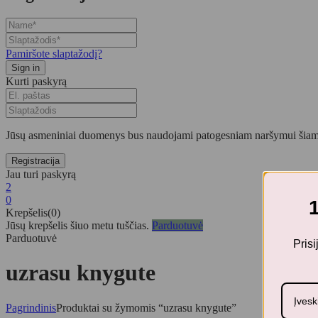
Pamiršote slaptažodį?
Kurti paskyrą
Jūsų asmeniniai duomenys bus naudojami patogesniam naršymui šiame
Jau turi paskyrą
2
0
Krepšelis(0)
Jūsų krepšelis šiuo metu tuščias.
Parduotuvė
Parduotuvė
Pris
uzrasu knygute
Pagrindinis
Produktai su žymomis “uzrasu knygute”