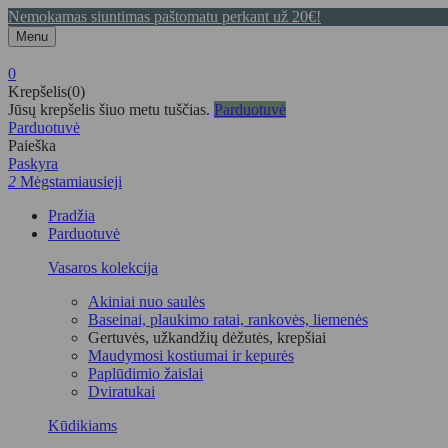
Nemokamas siuntimas paštomatu perkant už 20€!
Menu
0
Krepšelis(0)
Jūsų krepšelis šiuo metu tuščias.
Parduotuvė
Parduotuvė
Paieška
Paskyra
2
Mėgstamiausieji
Pradžia
Parduotuvė
Vasaros kolekcija
Akiniai nuo saulės
Baseinai, plaukimo ratai, rankovės, liemenės
Gertuvės, užkandžių dėžutės, krepšiai
Maudymosi kostiumai ir kepurės
Paplūdimio žaislai
Dviratukai
Kūdikiams