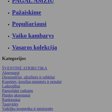
PAGAL AMŽIŲ
Pažaiskime
Populiariausi
Vaiko kambarys
Vasaros kolekcija
Kategorijos
ŠVENTINĖ ATRIBUTIKA
Aksesuarai
Dienoraščiai, užrašinės ir rašikliai
Kuprinės, krepšiai,piniginės ir penalai
Laikrodžiai
Papuošalai vaikams
Plaukų aksesuarai
Rankinukai
Taupyklės
Vaikiška kosmetika ir tatuiruotės