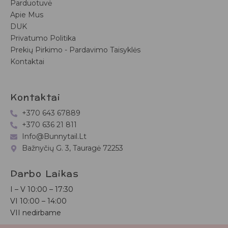
Parduotuvė
Apie Mus
DUK
Privatumo Politika
Prekių Pirkimo - Pardavimo Taisyklės
Kontaktai
Kontaktai
+370 643 67889
+370 636 21 811
Info@bunnytail.lt
Bažnyčių G. 3, Tauragė 72253
Darbo Laikas
I – V
10:00 – 17:30
VI
10:00 – 14:00
VII nedirbame