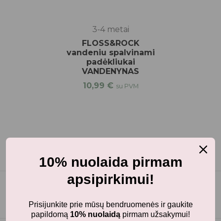
3-4 metai
FLOSS&ROCK
vandeniu spalvinami
padėkliukai
VANDENYNAS
10,99
€
su PVM
10% nuolaida pirmam
apsipirkimui!
Prisijunkite prie mūsų bendruomenės ir gaukite
papildomą
10% nuolaidą
pirmam užsakymui!