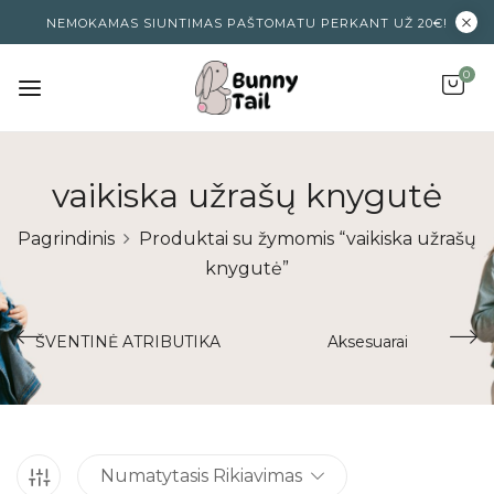
NEMOKAMAS SIUNTIMAS PAŠTOMATU PERKANT UŽ 20€!
0
vaikiska užrašų knygutė
Pagrindinis
Produktai su žymomis “vaikiska užrašų
knygutė”
ŠVENTINĖ ATRIBUTIKA
Aksesuarai
Numatytasis Rikiavimas