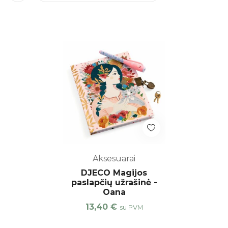
Aksesuarai
DJECO Magijos
paslapčių užrašinė -
Oana
13,40
€
su PVM