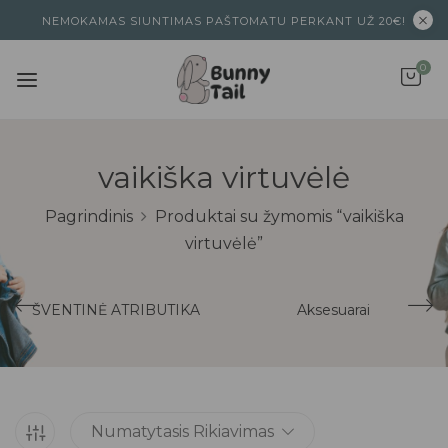
NEMOKAMAS SIUNTIMAS PAŠTOMATU PERKANT UŽ 20€!
0
vaikiška virtuvėlė
Pagrindinis
Produktai su žymomis “vaikiška
virtuvėlė”
ŠVENTINĖ ATRIBUTIKA
Aksesuarai
Numatytasis Rikiavimas