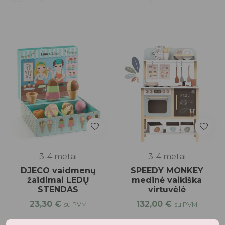
3-4 metai
3-4 metai
DJECO vaidmenų
SPEEDY MONKEY
žaidimai LEDŲ
medinė vaikiška
STENDAS
virtuvėlė
23,30
€
132,00
€
su PVM
su PVM