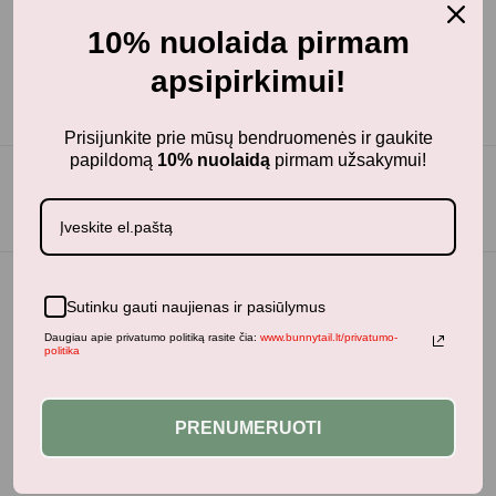
10% nuolaida pirmam
apsipirkimui!
Prisijunkite prie mūsų bendruomenės ir gaukite
papildomą
10% nuolaidą
pirmam užsakymui!
Sutinku gauti naujienas ir pasiūlymus
Daugiau apie privatumo politiką rasite čia:
www.bunnytail.lt/privatumo-
politika
PRENUMERUOTI
BunnyTail
– vaikiškų prekių krautuvėlė, kurioje rasite
kokybiškus ir stilingus daiktus savo vaikams!