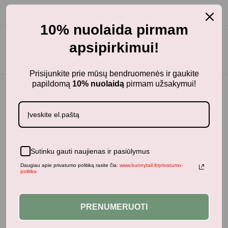
10% nuolaida pirmam
apsipirkimui!
Prisijunkite prie mūsų bendruomenės ir gaukite
papildomą
10% nuolaidą
pirmam užsakymui!
Sutinku gauti naujienas ir pasiūlymus
Daugiau apie privatumo politiką rasite čia:
www.bunnytail.lt/privatumo-
politika
BunnyTail
– vaikiškų prekių krautuvėlė, kurioje rasite
kokybiškus ir stilingus daiktus savo vaikams!
PRENUMERUOTI
Parduotuvė