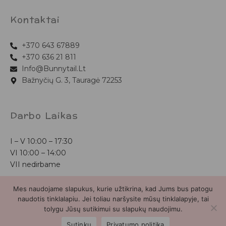
Kontaktai
+370 643 67889
+370 636 21 811
Info@bunnytail.lt
Bažnyčių G. 3, Tauragė 72253
Darbo Laikas
I – V
10:00 – 17:30
VI
10:00 – 14:00
VII nedirbame
Mes naudojame slapukus, kurie užtikrina, kad Jums bus patogu
Bunnytail.lt
| Copyright 2026 | Svetainė sukurta
Myra.lt
naudotis tinklalapiu. Jei toliau naršysite mūsų tinklalapyje, tai
tolygu Jūsų sutikimui su slapukų naudojimu.
2
Sutinku
Privatumo politika