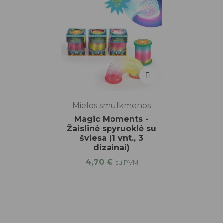
Mielos smulkmenos
Magic Moments -
Žaislinė spyruoklė su
šviesa (1 vnt., 3
dizainai)
4,70
€
su PVM