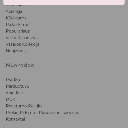
Aksesuarai
Apranga
Kūdikiams
Pažaiskime
Populiariausi
Vaiko Kambarys
Vasaros Kolekcija
Naujienos
Nuorodos
Pradžia
Parduotuvė
Apie Mus
DUK
Privatumo Politika
Prekių Pirkimo - Pardavimo Taisyklės
Kontaktai