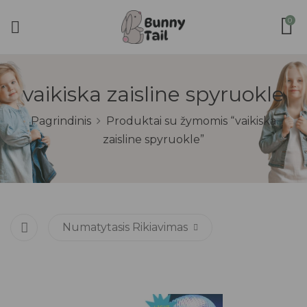
0
vaikiska zaisline spyruokle
Pagrindinis
Produktai su žymomis “vaikiska
zaisline spyruokle”
Numatytasis Rikiavimas