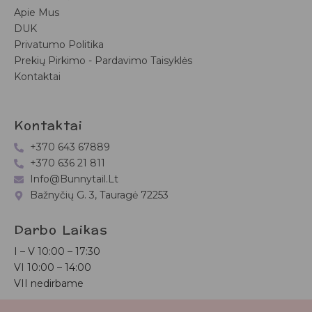
Apie Mus
DUK
Privatumo Politika
Prekių Pirkimo - Pardavimo Taisyklės
Kontaktai
Kontaktai
+370 643 67889
+370 636 21 811
Info@bunnytail.lt
Bažnyčių G. 3, Tauragė 72253
Darbo Laikas
I – V
10:00 – 17:30
VI
10:00 – 14:00
VII nedirbame