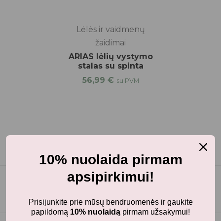
Lėlės ir vaidmenų
žaidimai
ARIAS lėlių vystymo
stalas su spinta
56,99
€
su PVM
10% nuolaida pirmam
apsipirkimui!
Prisijunkite prie mūsų bendruomenės ir gaukite
papildomą
10% nuolaidą
pirmam užsakymui!