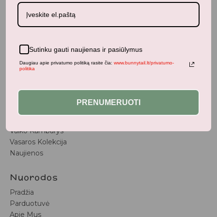
BunnyTail
– vaikiškų prekių krautuvėlė, kurioje rasite
kokybiškus ir stilingus daiktus savo vaikams!
Sutinku gauti naujienas ir pasiūlymus
Parduotuvė
Daugiau apie privatumo politiką rasite čia:
www.bunnytail.lt/privatumo-
politika
Aksesuarai
Apranga
Kūdikiams
PRENUMERUOTI
Pažaiskime
Populiariausi
Vaiko Kambarys
Vasaros Kolekcija
Naujienos
Nuorodos
Pradžia
Parduotuvė
Apie Mus