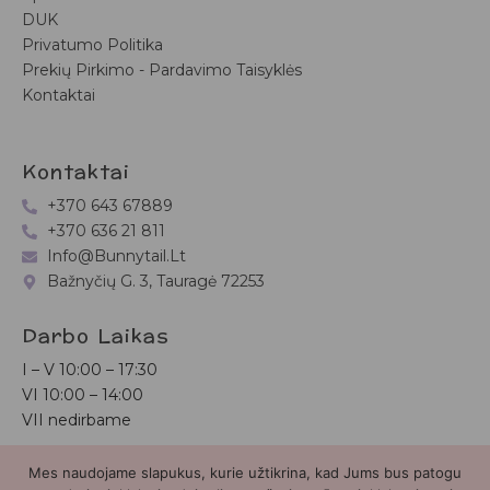
DUK
Privatumo Politika
Prekių Pirkimo - Pardavimo Taisyklės
Kontaktai
Kontaktai
+370 643 67889
+370 636 21 811
Info@bunnytail.lt
Bažnyčių G. 3, Tauragė 72253
Darbo Laikas
I – V
10:00 – 17:30
VI
10:00 – 14:00
VII nedirbame
Mes naudojame slapukus, kurie užtikrina, kad Jums bus patogu