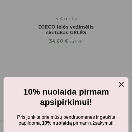
3-4 metai
DJECO lėlės vežimėlis
skėtukas GĖLĖS
34,60
€
su PVM
10% nuolaida pirmam
apsipirkimui!
Prisijunkite prie mūsų bendruomenės ir gaukite
papildomą
10% nuolaidą
pirmam užsakymui!