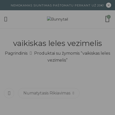
NEMOKAMAS SIUNTIMAS PAŠTOMATU PERKANT UŽ 20€!
0
vaikiskas leles vezimelis
Pagrindinis
Produktai su žymomis “vaikiskas leles
vezimelis”
Numatytasis Rikiavimas