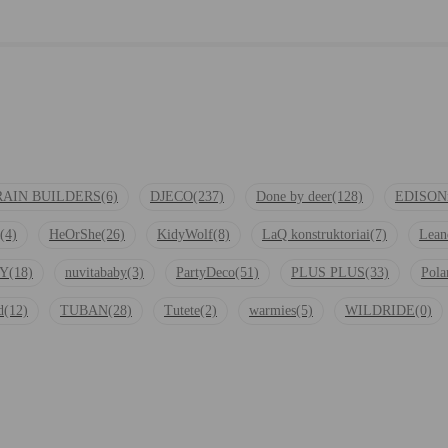
RAIN BUILDERS
(6)
DJECO
(237)
Done by deer
(128)
EDISON
(4)
HeOrShe
(26)
KidyWolf
(8)
LaQ konstruktoriai
(7)
Lean
Y
(18)
nuvitababy
(3)
PartyDeco
(51)
PLUS PLUS
(33)
Pola
d
(12)
TUBAN
(28)
Tutete
(2)
warmies
(5)
WILDRIDE
(0)