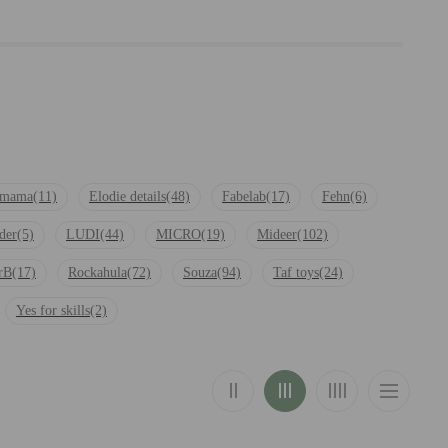
mama
(11)
Elodie details
(48)
Fabelab
(17)
Fehn
(6)
der
(5)
LUDI
(44)
MICRO
(19)
Mideer
(102)
rB
(17)
Rockahula
(72)
Souza
(94)
Taf toys
(24)
Yes for skills
(2)