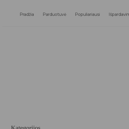
Pradžia
Parduotuvė
Populiariausi
Išpardavi
Kategorijos