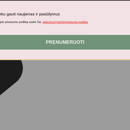
nku gauti naujienas ir pasiūlymus
ie privatumo politiką rasite čia:
www.bunnytail.lt/privatumo-politika
PRENUMERUOTI