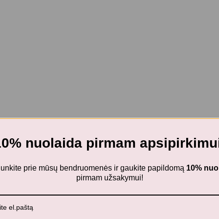
10% nuolaida pirmam apsipirkimui
ijunkite prie mūsų bendruomenės ir gaukite papildomą
10% nuo
pirmam užsakymui!