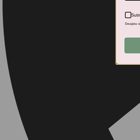
Suti
Daugiau ap