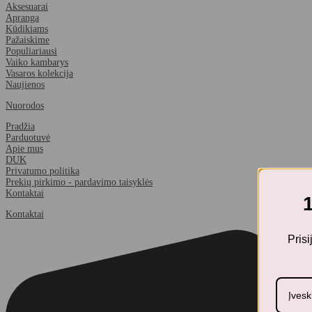
Aksesuarai
Apranga
Kūdikiams
Pažaiskime
Populiariausi
Vaiko kambarys
Vasaros kolekcija
Naujienos
Nuorodos
Pradžia
Parduotuvė
Apie mus
DUK
Privatumo politika
Prekių pirkimo - pardavimo taisyklės
Kontaktai
Kontaktai
Pris