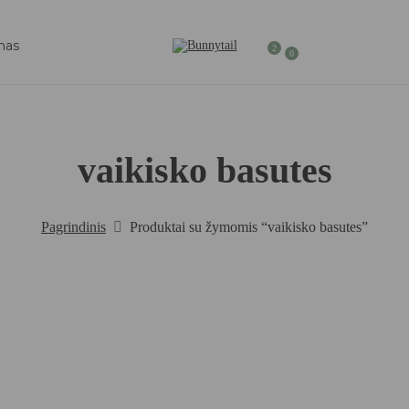
mas
2
0
vaikisko basutes
Pagrindinis
Produktai su žymomis “vaikisko basutes”