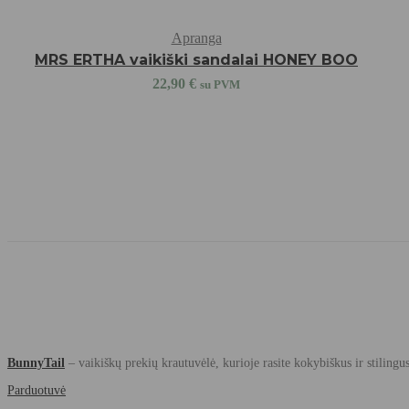
Apranga
MRS ERTHA vaikiški sandalai HONEY BOO
22,90
€
su PVM
BunnyTail
– vaikiškų prekių krautuvėlė, kurioje rasite kokybiškus ir stilingu
Parduotuvė