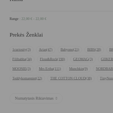
Range :
22,00
€
-
22,00
€
Prekės Ženklai
1curiosity
(3)
Arias
(47)
Babyono
(21)
BIBS
(28)
B
Filibabba
(34)
Floss&Rock
(190)
GEOMAG
(3)
GIIKER
MOONIE
(3)
Mrs Ertha
(111)
Munchkin
(9)
NORDBAB
Teddykomapniet
(22)
THE COTTON CLOUD
(38)
TinyNor
Numatytasis Rikiavimas