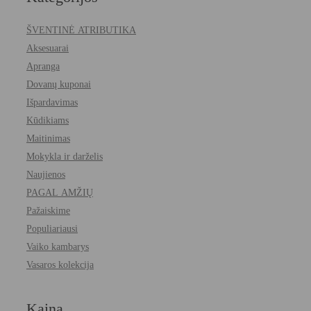
ŠVENTINĖ ATRIBUTIKA
Aksesuarai
Apranga
Dovanų kuponai
Išpardavimas
Kūdikiams
Maitinimas
Mokykla ir darželis
Naujienos
PAGAL AMŽIŲ
Pažaiskime
Populiariausi
Vaiko kambarys
Vasaros kolekcija
Kaina