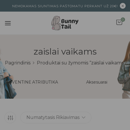
NEMOKAMAS SIUNTIMAS PAŠTOMATU PERKANT UŽ 20€!
0
zaislai vaikams
Pagrindinis
Produktai su žymomis “zaislai vaikams”
ŠVENTINĖ ATRIBUTIKA
Aksesuarai
Numatytasis Rikiavimas