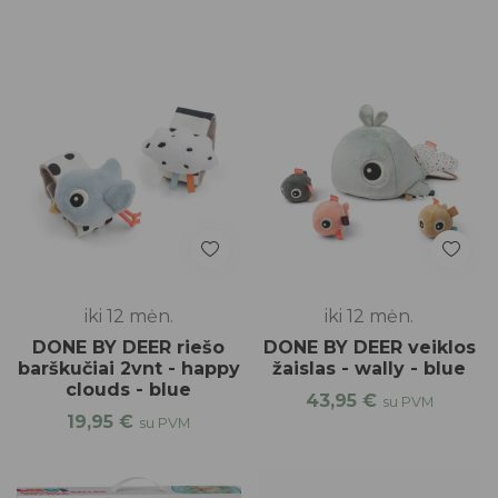
iki 12 mėn.
iki 12 mėn.
DONE BY DEER riešo
DONE BY DEER veiklos
barškučiai 2vnt - happy
žaislas - wally - blue
clouds - blue
43,95
€
su PVM
19,95
€
su PVM