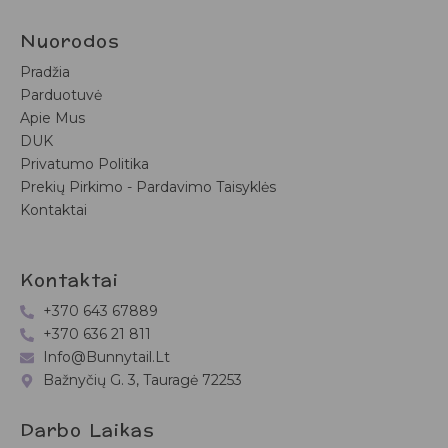
Nuorodos
Pradžia
Parduotuvė
Apie Mus
DUK
Privatumo Politika
Prekių Pirkimo - Pardavimo Taisyklės
Kontaktai
Kontaktai
+370 643 67889
+370 636 21 811
Info@bunnytail.lt
Bažnyčių G. 3, Tauragė 72253
Darbo Laikas