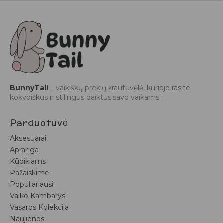
BunnyTail
– vaikiškų prekių krautuvėlė, kurioje rasite
kokybiškus ir stilingus daiktus savo vaikams!
Parduotuvė
Aksesuarai
Apranga
Kūdikiams
Pažaiskime
Populiariausi
Vaiko Kambarys
Vasaros Kolekcija
Naujienos