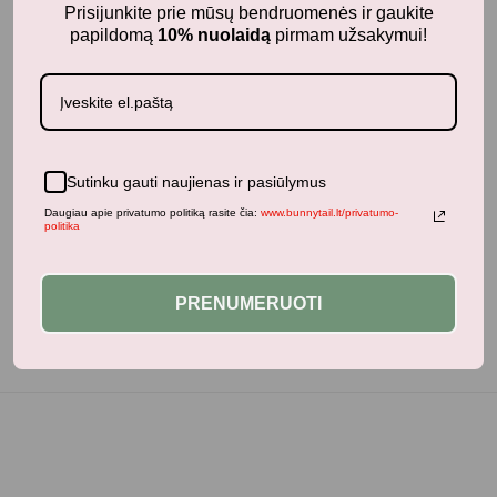
Prisijunkite prie mūsų bendruomenės ir gaukite
papildomą
10% nuolaidą
pirmam užsakymui!
1-2 metai
LUDI sujungiamos
kaladėlės
Sutinku gauti naujienas ir pasiūlymus
13,99
€
Daugiau apie privatumo politiką rasite čia:
www.bunnytail.lt/privatumo-
politika
PRENUMERUOTI