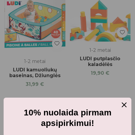
1-2 metai
LUDI putplasčio
1-2 metai
kaladėlės
LUDI kamuoliukų
19,90
€
baseinas, Džiunglės
31,99
€
10% nuolaida pirmam
apsipirkimui!