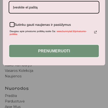
BunnyTail
– vaikiškų prekių krautuvėlė, kurioje rasite
kokybiškus ir stilingus daiktus savo vaikams!
Sutinku gauti naujienas ir pasiūlymus
Parduotuvė
Daugiau apie privatumo politiką rasite čia:
www.bunnytail.lt/privatumo-
politika
Aksesuarai
Apranga
Kūdikiams
PRENUMERUOTI
Pažaiskime
Populiariausi
Vaiko Kambarys
Vasaros Kolekcija
Naujienos
Nuorodos
Pradžia
Parduotuvė
Apie Mus