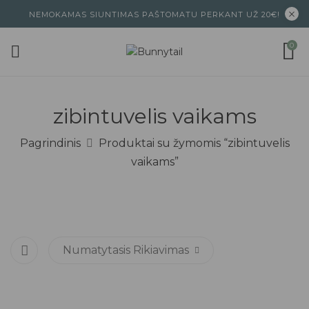
NEMOKAMAS SIUNTIMAS PAŠTOMATU PERKANT UŽ 20€!
0
zibintuvelis vaikams
Pagrindinis
Produktai su žymomis “zibintuvelis
vaikams”
Numatytasis Rikiavimas