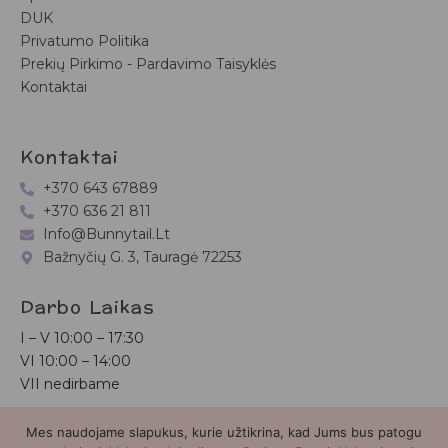
DUK
Privatumo Politika
Prekių Pirkimo - Pardavimo Taisyklės
Kontaktai
Kontaktai
+370 643 67889
+370 636 21 811
Info@bunnytail.lt
Bažnyčių G. 3, Tauragė 72253
Darbo Laikas
I – V
10:00 – 17:30
VI
10:00 – 14:00
VII nedirbame
Mes naudojame slapukus, kurie užtikrina, kad Jums bus patogu