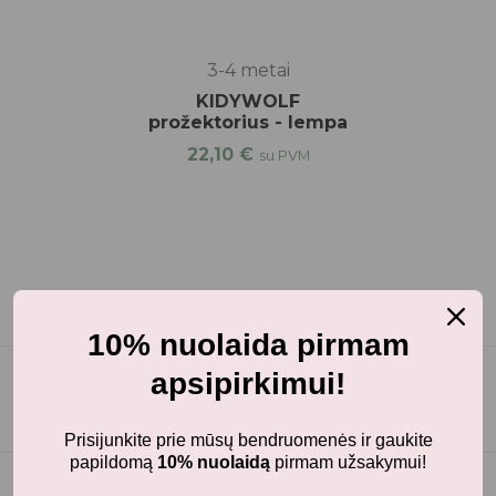
3-4 metai
KIDYWOLF
prožektorius - lempa
22,10
€
su PVM
10% nuolaida pirmam
apsipirkimui!
Prisijunkite prie mūsų bendruomenės ir gaukite
papildomą
10% nuolaidą
pirmam užsakymui!