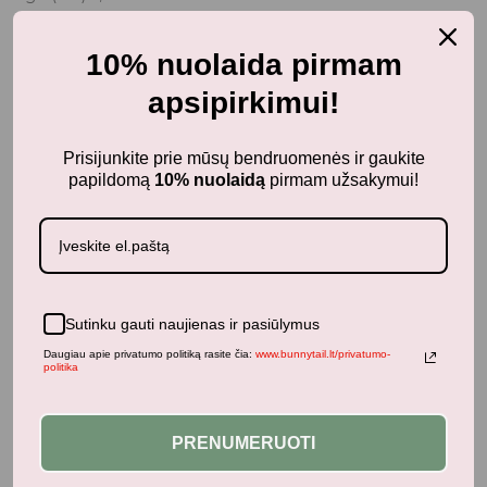
Plotis (cm) 7,00
Aukštis (cm) 20,00
10% nuolaida pirmam
Svoris (gramais) 220,00
apsipirkimui!
Pakuotės matmenys
Ilgis (cm) 7,50
Prisijunkite prie mūsų bendruomenės ir gaukite
Plotis (cm) 7,50
papildomą
10% nuolaidą
pirmam užsakymui!
Aukštis (cm) 24,00
Svoris (gramais) 310,00
Sutinku gauti naujienas ir pasiūlymus
Daugiau apie privatumo politiką rasite čia:
www.bunnytail.lt/privatumo-
politika
PRENUMERUOTI