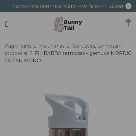
NEMOKAMAS SIUNTIMAS PAŠTOMATU PERKANT UŽ 20€!
0
Pagrindinis
Maitinimas
Gertuvės, termosai ir
puodeliai
FILIBABBA termosas – gertuvė NORDIC
OCEAN MONO