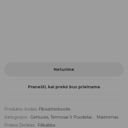
Neturime
Pranešti, kai prekė bus prieinama
Produkto Kodas:
Flbwatterbootle
Kategorijos:
Gertuvės, Termosai Ir Puodeliai
,
Maitinimas
Prekės Ženklas:
Filibabba