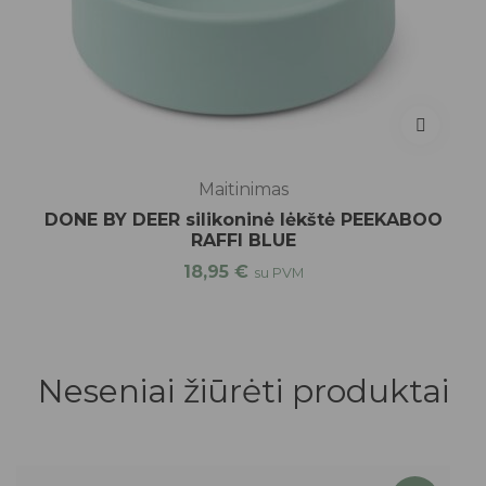
Maitinimas
DONE BY DEER silikoninė lėkštė PEEKABOO
RAFFI BLUE
18,95
€
su PVM
Neseniai žiūrėti produktai