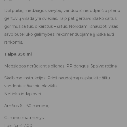
Dėl puikių medžiagos savybių vanduo iš nerūdijančio plieno
gertuvių visada yra šviežias. Taip pat gertuvė išlaiko šaltus
gėrimus šaltus, o karštus – šiltus. Norėdami išnaudoti visas
savo buteliuko galimybes, rekomenduojame jį išskalauti
rankomis.
Talpa 350 ml
Medžiagos nerūdijantis plienas, PP dangtis. Spalva: rožinė.
Skalbimo instrukcijos: Prieš naudojimą nuplaukite šiltu
vandeniu ir švelniu plovikliu.
Netinka indaplovei.
Amžius 6 – 60 mėnesių
Gaminio matmenys
Ilgis (cm) 7,00