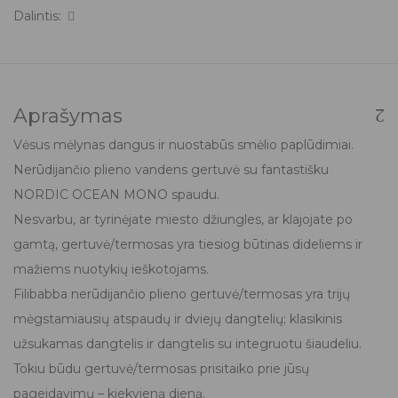
Dalintis:
Aprašymas
Vėsus mėlynas dangus ir nuostabūs smėlio paplūdimiai.
Nerūdijančio plieno vandens gertuvė su fantastišku
NORDIC OCEAN MONO spaudu.
Nesvarbu, ar tyrinėjate miesto džiungles, ar klajojate po
gamtą, gertuvė/termosas yra tiesiog būtinas dideliems ir
mažiems nuotykių ieškotojams.
Filibabba nerūdijančio plieno gertuvė/termosas yra trijų
mėgstamiausių atspaudų ir dviejų dangtelių; klasikinis
užsukamas dangtelis ir dangtelis su integruotu šiaudeliu.
Tokiu būdu gertuvė/termosas prisitaiko prie jūsų
pageidavimų – kiekvieną dieną.