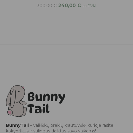
240,00
€
300,00
€
su PVM
BunnyTail
– vaikiškų prekių krautuvėlė, kurioje rasite
kokybiškus ir stilingus daiktus savo vaikams!