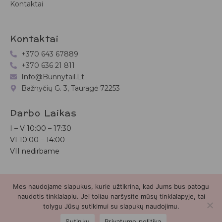
Kontaktai
Kontaktai
+370 643 67889
+370 636 21 811
Info@bunnytail.lt
Bažnyčių G. 3, Tauragė 72253
Darbo Laikas
I – V
10:00 – 17:30
VI
10:00 – 14:00
VII nedirbame
Bunnytail.lt
| Copyright 2026 | Svetainė sukurta
Myra.lt
Mes naudojame slapukus, kurie užtikrina, kad Jums bus patogu
naudotis tinklalapiu. Jei toliau naršysite mūsų tinklalapyje, tai
tolygu Jūsų sutikimui su slapukų naudojimu.
2
Sutinku
Privatumo politika