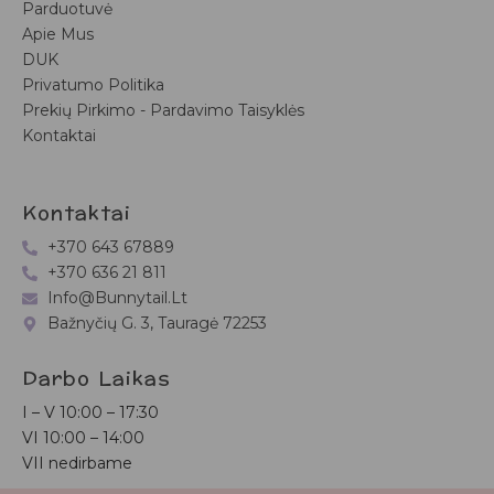
Parduotuvė
Apie Mus
DUK
Privatumo Politika
Prekių Pirkimo - Pardavimo Taisyklės
Kontaktai
Kontaktai
+370 643 67889
+370 636 21 811
Info@bunnytail.lt
Bažnyčių G. 3, Tauragė 72253
Darbo Laikas
I – V
10:00 – 17:30
VI
10:00 – 14:00
VII nedirbame