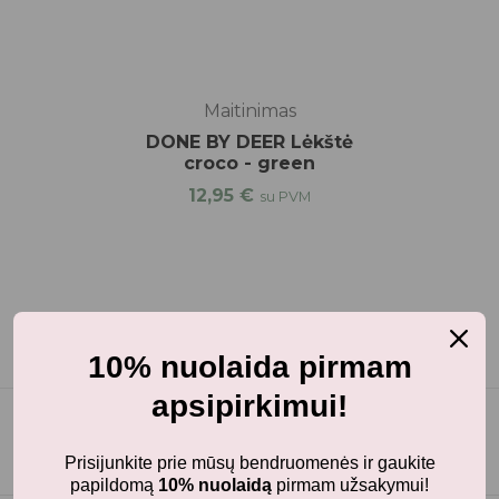
Maitinimas
DONE BY DEER Lėkštė
croco - green
12,95
€
su PVM
10% nuolaida pirmam
apsipirkimui!
Prisijunkite prie mūsų bendruomenės ir gaukite
papildomą
10% nuolaidą
pirmam užsakymui!