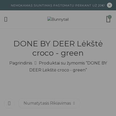
NEMOKAMAS SIUNTIMAS PAŠTOMATU PERKANT UŽ 20€!
0
DONE BY DEER Lėkštė
croco - green
Pagrindinis
Produktai su žymomis “DONE BY
DEER Lėkštė croco - green”
Numatytasis Rikiavimas