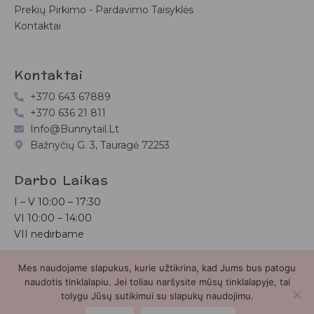
Prekių Pirkimo - Pardavimo Taisyklės
Kontaktai
Kontaktai
+370 643 67889
+370 636 21 811
Info@bunnytail.lt
Bažnyčių G. 3, Tauragė 72253
Darbo Laikas
I – V
10:00 – 17:30
VI
10:00 – 14:00
VII nedirbame
Mes naudojame slapukus, kurie užtikrina, kad Jums bus patogu
Bunnytail.lt
| Copyright 2026 | Svetainė sukurta
Myra.lt
naudotis tinklalapiu. Jei toliau naršysite mūsų tinklalapyje, tai
tolygu Jūsų sutikimui su slapukų naudojimu.
2