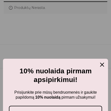
Produktų Nerasta.
10% nuolaida pirmam
apsipirkimui!
Prisijunkite prie mūsų bendruomenės ir gaukite
papildomą
10% nuolaidą
pirmam užsakymui!