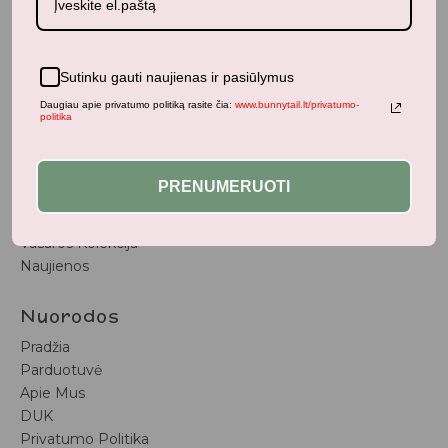
BunnyTail
– vaikiškų prekių krautuvėlė, kurioje rasite
kokybiškus ir stilingus daiktus savo vaikams!
Parduotuvė
Sutinku gauti naujienas ir pasiūlymus
Aksesuarai
Daugiau apie privatumo politiką rasite čia:
www.bunnytail.lt/privatumo-
politika
Apranga
Kūdikiams
Pažaiskime
PRENUMERUOTI
Populiariausi
Vaiko Kambarys
Vasaros Kolekcija
Naujienos
Nuorodos
Pradžia
Parduotuvė
Apie Mus
DUK
Privatumo Politika