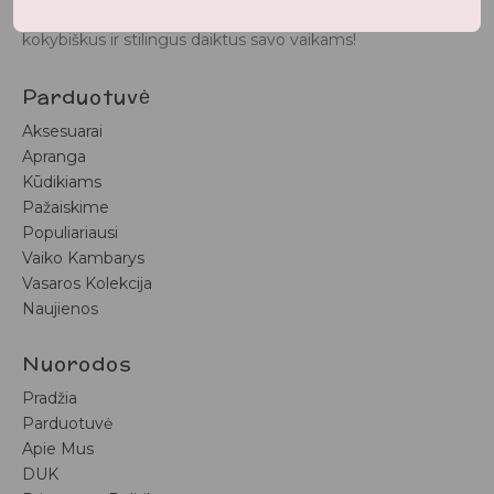
BunnyTail
– vaikiškų prekių krautuvėlė, kurioje rasite
kokybiškus ir stilingus daiktus savo vaikams!
Parduotuvė
Aksesuarai
Apranga
Kūdikiams
Pažaiskime
Populiariausi
Vaiko Kambarys
Vasaros Kolekcija
Naujienos
Nuorodos
Pradžia
Parduotuvė
Apie Mus
DUK