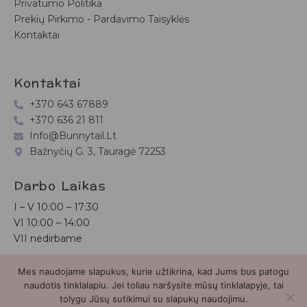
Privatumo Politika
Prekių Pirkimo - Pardavimo Taisyklės
Kontaktai
Kontaktai
+370 643 67889
+370 636 21 811
Info@bunnytail.lt
Bažnyčių G. 3, Tauragė 72253
Darbo Laikas
I – V
10:00 – 17:30
VI
10:00 – 14:00
VII nedirbame
Mes naudojame slapukus, kurie užtikrina, kad Jums bus patogu
Bunnytail.lt
| Copyright 2026 | Svetainė sukurta
Myra.lt
naudotis tinklalapiu. Jei toliau naršysite mūsų tinklalapyje, tai
tolygu Jūsų sutikimui su slapukų naudojimu.