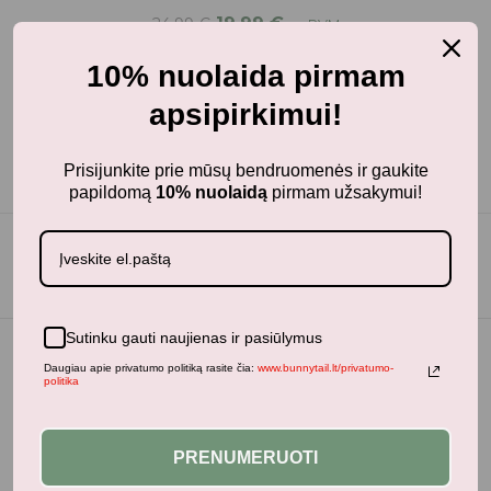
19,99
€
24,99
€
su PVM
10% nuolaida pirmam
apsipirkimui!
Prisijunkite prie mūsų bendruomenės ir gaukite
papildomą
10% nuolaidą
pirmam užsakymui!
Sutinku gauti naujienas ir pasiūlymus
Daugiau apie privatumo politiką rasite čia:
www.bunnytail.lt/privatumo-
politika
PRENUMERUOTI