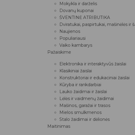
Mokykla ir darželis
Dovanų kuponai
ŠVENTINĖ ATRIBUTIKA
Dviratukai, paspirtukai, mašinėlės ir 
Naujienos
Populiariausi
Vaiko kambarys
Pažaiskime
Elektronika ir interaktyvūs žaislai
Klasikiniai žaislai
Konstruktoriai ir edukaciniai žaislai
Kūryba ir rankdarbiai
Lauko žaidimai ir žaislai
Lėlės ir vaidmenų žaidimai
Mašinos, garažai ir trasos
Mielos smulkmenos
Stalo žaidimai ir dėlionės
Maitinimas