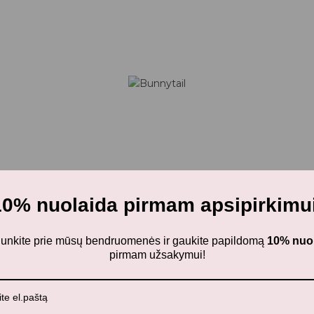
10% nuolaida pirmam apsipirkimui
ijunkite prie mūsų bendruomenės ir gaukite papildomą
10% nuo
pirmam užsakymui!