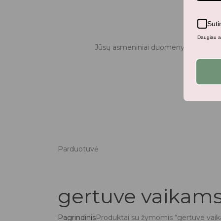
Suti
Daugiau ap
Jūsų asmeniniai duomenys bus naudo
Parduotuvė
gertuve vaikam
Pagrindinis
Produktai su žymomis “gertuve vai