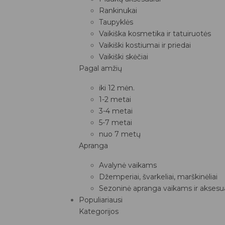
Rankinukai
Taupyklės
Vaikiška kosmetika ir tatuiruotės
Vaikiški kostiumai ir priedai
Vaikiški skėčiai
Pagal amžių
iki 12 mėn.
1-2 metai
3-4 metai
5-7 metai
nuo 7 metų
Apranga
Avalynė vaikams
Džemperiai, švarkeliai, marškinėliai
Sezoninė apranga vaikams ir aksesua
Populiariausi
Kategorijos