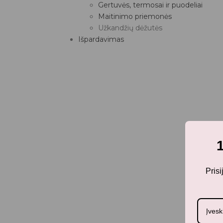
Gertuvės, termosai ir puodeliai
Maitinimo priemonės
Užkandžių dėžutės
Išpardavimas
Pris