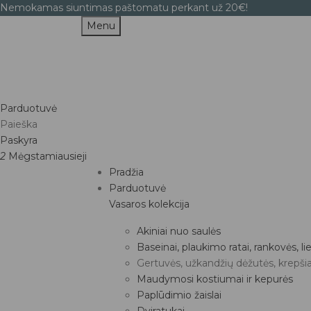
Nemokamas siuntimas paštomatu perkant už 20€!
Menu
Parduotuvė
Paieška
Paskyra
2
Mėgstamiausieji
Pradžia
Parduotuvė
Vasaros kolekcija
Akiniai nuo saulės
Baseinai, plaukimo ratai, rankovės, 
Gertuvės, užkandžių dėžutės, krepšia
Maudymosi kostiumai ir kepurės
Paplūdimio žaislai
Dviratukai