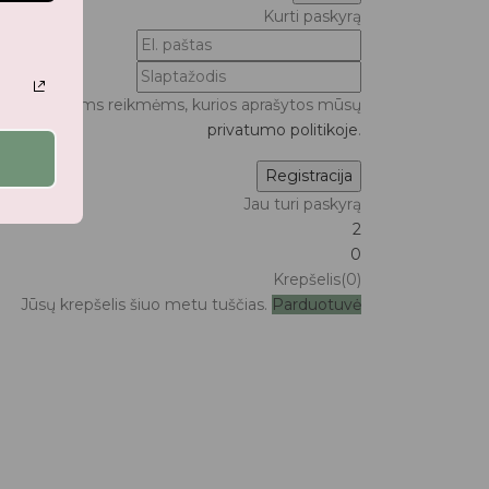
Kurti paskyrą
ui bei kitoms reikmėms, kurios aprašytos mūsų
privatumo politikoje
.
Jau turi paskyrą
2
0
Krepšelis(0)
Jūsų krepšelis šiuo metu tuščias.
Parduotuvė