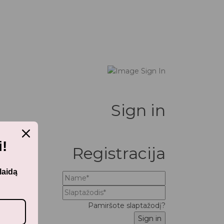
Sign in
!
Registracija
laidą
Pamiršote slaptažodį?