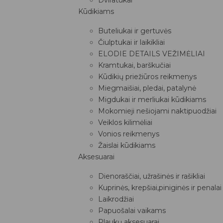
Kūdikiams
Buteliukai ir gertuvės
Čiulptukai ir laikikliai
ELODIE DETAILS VEŽIMĖLIAI
Kramtukai, barškučiai
Kūdikių priežiūros reikmenys
Miegmaišiai, pledai, patalynė
Migdukai ir merliukai kūdikiams
Mokomieji nešiojami naktipuodžiai
Veiklos kilimėliai
Vonios reikmenys
Žaislai kūdikiams
Aksesuarai
Dienoraščiai, užrašinės ir rašikliai
Kuprinės, krepšiai,piniginės ir penalai
Laikrodžiai
Papuošalai vaikams
Plaukų aksesuarai