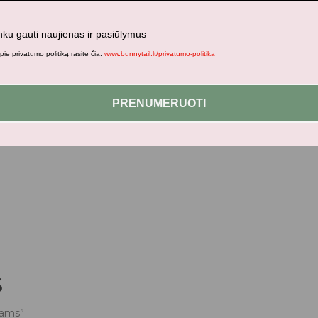
nku gauti naujienas ir pasiūlymus
ie privatumo politiką rasite čia:
www.bunnytail.lt/privatumo-politika
jami patogesniam naršymui šiame tinklalapyje, paskyros valdym
PRENUMERUOTI
s
kams”