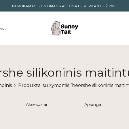
NEMOKAMAS SIUNTIMAS PAŠTOMATU PERKANT UŽ 20€!
as
she silikoninis maitin
ndinis
Produktai su žymomis “heorshe silikoninis maitin
Aksesuarai
Apranga