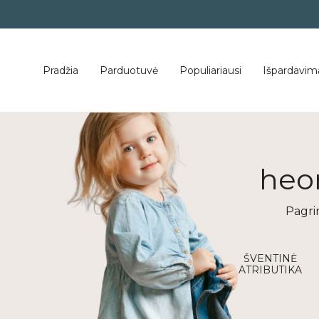
Pradžia
Parduotuvė
Populiariausi
Išpardavim
heor
Pagri
mbarys
Vasaros kolekcija
ŠVENTINĖ
ATRIBUTIKA