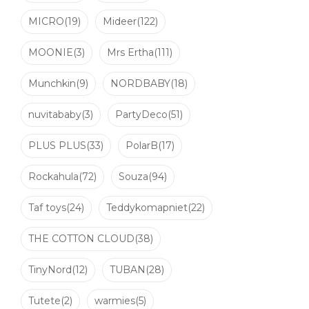
MICRO
(19)
Mideer
(122)
MOONIE
(3)
Mrs Ertha
(111)
Munchkin
(9)
NORDBABY
(18)
nuvitababy
(3)
PartyDeco
(51)
PLUS PLUS
(33)
PolarB
(17)
Rockahula
(72)
Souza
(94)
Taf toys
(24)
Teddykomapniet
(22)
THE COTTON CLOUD
(38)
TinyNord
(12)
TUBAN
(28)
Tutete
(2)
warmies
(5)