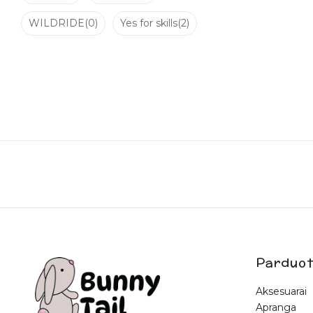
WILDRIDE
(0)
Yes for skills
(2)
Parduot
Aksesuarai
Apranga