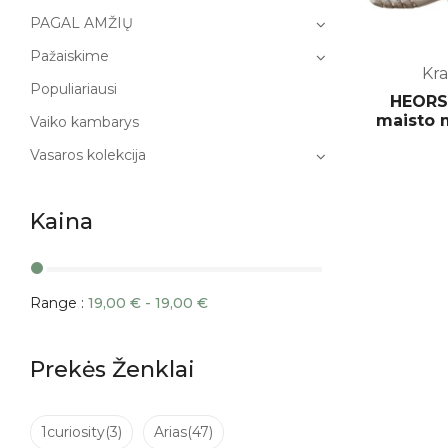
PAGAL AMŽIŲ
Pažaiskime
Kra
Populiariausi
HEORSH
maisto 
Vaiko kambarys
Vasaros kolekcija
Kaina
Range :
19,00
€
-
19,00
€
Prekės Ženklai
1curiosity
(3)
Arias
(47)