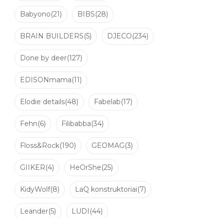
Babyono
(21)
BIBS
(28)
BRAIN BUILDERS
(5)
DJECO
(234)
Done by deer
(127)
EDISONmama
(11)
Elodie details
(48)
Fabelab
(17)
Fehn
(6)
Filibabba
(34)
Floss&Rock
(190)
GEOMAG
(3)
GIIKER
(4)
HeOrShe
(25)
KidyWolf
(8)
LaQ konstruktoriai
(7)
Leander
(5)
LUDI
(44)