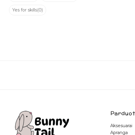
Yes for skills
(0)
Parduot
Aksesuarai
Apranga