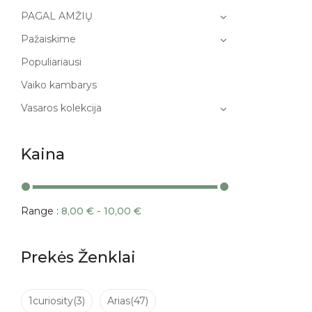
PAGAL AMŽIŲ
Pažaiskime
Populiariausi
Vaiko kambarys
Vasaros kolekcija
Kaina
Range :
8,00
€
-
10,00
€
Prekės Ženklai
1curiosity
(3)
Arias
(47)