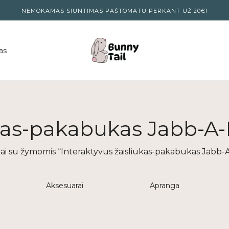
NEMOKAMAS SIUNTIMAS PAŠTOMATU PERKANT UŽ 20€!
as
iukas-pakabukas Jabb-A
i su žymomis “Interaktyvus žaisliukas-pakabukas Jabb
Aksesuarai
Apranga