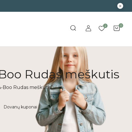
0
2
-Boo Rudas meškutis
-A-Boo Rudas meškutis”
Dovanų kuponai
Išpardavimas
Kūd