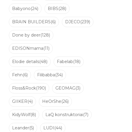
Babyono
(24)
BIBS
(28)
BRAIN BUILDERS
(6)
DJECO
(239)
Done by deer
(128)
EDISONmama
(11)
Elodie details
(48)
Fabelab
(18)
Fehn
(6)
Filibabba
(34)
Floss&Rock
(190)
GEOMAG
(3)
GIIKER
(4)
HeOrShe
(26)
KidyWolf
(8)
LaQ konstruktoriai
(7)
Leander
(5)
LUDI
(44)