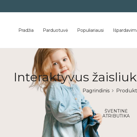
Pradžia
Parduotuvė
Populiariausi
Išpardavim
Interaktyvus žaisl
Pagrindinis
Produkta
mbarys
Vasaros kolekcija
ŠVENTINĖ
ATRIBUTIKA