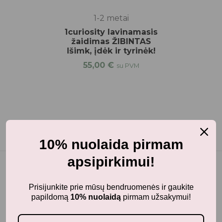
1-2 metai
1curiosity lavinamasis
žaidimas ŽIBINTAS
Išimk, įdėk ir tyrinėk!
55,00
€
su PVM
10% nuolaida pirmam
apsipirkimui!
Prisijunkite prie mūsų bendruomenės ir gaukite
papildomą
10% nuolaidą
pirmam užsakymui!