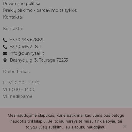
Privatumo politika
Prekių pirkimo - pardavimo taisyklės
Kontaktai
Kontaktai
+370 643 67889
+370 636 21 811
info@bunnytail.lt
Bažnyčių g. 3, Tauragė 72253
Darbo Laikas
I – V
10:00 – 17:30
VI
10:00 – 14:00
VII nedirbame
Mes naudojame slapukus, kurie užtikrina, kad Jums bus patogu
Bunnytail.lt
| Copyright 2026 | Svetainė sukurta
Myra.lt
naudotis tinklalapiu. Jei toliau naršysite mūsų tinklalapyje, tai
tolygu Jūsų sutikimui su slapukų naudojimu.
2