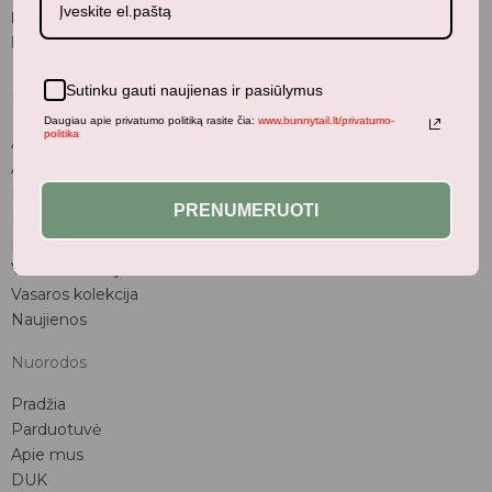
BunnyTail
– vaikiškų prekių krautuvėlė, kurioje rasite
kokybiškus ir stilingus daiktus savo vaikams!
Sutinku gauti naujienas ir pasiūlymus
Parduotuvė
Daugiau apie privatumo politiką rasite čia:
www.bunnytail.lt/privatumo-
politika
Aksesuarai
Apranga
Kūdikiams
PRENUMERUOTI
Pažaiskime
Populiariausi
Vaiko kambarys
Vasaros kolekcija
Naujienos
Nuorodos
Pradžia
Parduotuvė
Apie mus
DUK