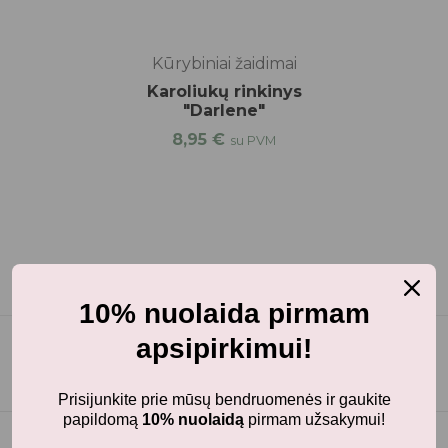
Kūrybiniai žaidimai
Karoliukų rinkinys
"Darlene"
8,95
€
su PVM
10% nuolaida pirmam
apsipirkimui!
Prisijunkite prie mūsų bendruomenės ir gaukite
papildomą
10% nuolaidą
pirmam užsakymui!