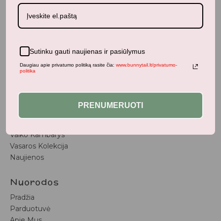
BunnyTail
– vaikiškų prekių krautuvėlė, kurioje rasite
kokybiškus ir stilingus daiktus savo vaikams!
Sutinku gauti naujienas ir pasiūlymus
Parduotuvė
Daugiau apie privatumo politiką rasite čia:
www.bunnytail.lt/privatumo-
politika
Aksesuarai
Apranga
Kūdikiams
PRENUMERUOTI
Pažaiskime
Populiariausi
Vaiko Kambarys
Vasaros Kolekcija
Naujienos
Nuorodos
Pradžia
Parduotuvė
Apie Mus