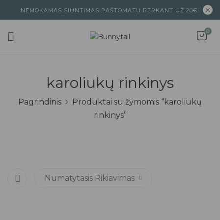
NEMOKAMAS SIUNTIMAS PAŠTOMATU PERKANT UŽ 20€!
0
karoliukų rinkinys
Pagrindinis
Produktai su žymomis “karoliukų
rinkinys”
Numatytasis Rikiavimas