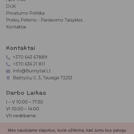
DUK
Privatumo Politika
Prekių Pirkimo - Pardavimo Taisyklės
Kontaktai
Kontaktai
+370 643 67889
+370 636 21 811
Info@bunnytail.lt
Bažnyčių G. 3, Tauragė 72253
Darbo Laikas
I – V
10:00 – 17:30
VI
10:00 – 14:00
VII nedirbame
Mes naudojame slapukus, kurie užtikrina, kad Jums bus patogu