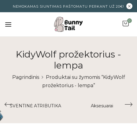
NEMOKAMAS SIUNTIMAS PAŠTOMATU PERKANT UŽ 20€!
0
KidyWolf prožektorius -
lempa
Pagrindinis
Produktai su žymomis “KidyWolf
prožektorius - lempa”
ŠVENTINĖ ATRIBUTIKA
Aksesuarai