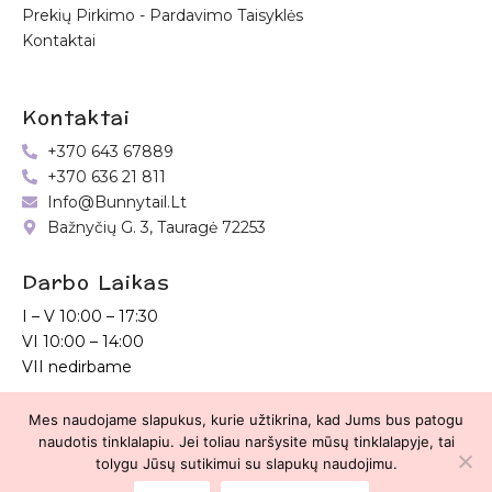
Prekių Pirkimo - Pardavimo Taisyklės
Kontaktai
Kontaktai
+370 643 67889
+370 636 21 811
Info@bunnytail.lt
Bažnyčių G. 3, Tauragė 72253
Darbo Laikas
I – V
10:00 – 17:30
VI
10:00 – 14:00
VII nedirbame
Mes naudojame slapukus, kurie užtikrina, kad Jums bus patogu
Bunnytail.lt
| Copyright 2026 | Svetainė sukurta
Myra.lt
naudotis tinklalapiu. Jei toliau naršysite mūsų tinklalapyje, tai
tolygu Jūsų sutikimui su slapukų naudojimu.
2