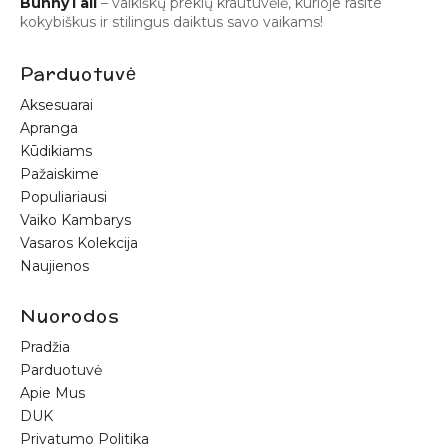
BunnyTail
– vaikiškų prekių krautuvėlė, kurioje rasite
kokybiškus ir stilingus daiktus savo vaikams!
Parduotuvė
Aksesuarai
Apranga
Kūdikiams
Pažaiskime
Populiariausi
Vaiko Kambarys
Vasaros Kolekcija
Naujienos
Nuorodos
Pradžia
Parduotuvė
Apie Mus
DUK
Privatumo Politika