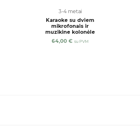
3-4 metai
Karaoke su dviem
mikrofonais ir
muzikine kolonėle
64,00
€
su PVM