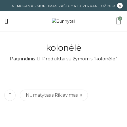
NEMOKAMAS SIUNTIMAS PAŠTOMATU PERKANT UŽ 20€!
0
kolonėlė
Pagrindinis
Produktai su žymomis “kolonėlė”
Numatytasis Rikiavimas