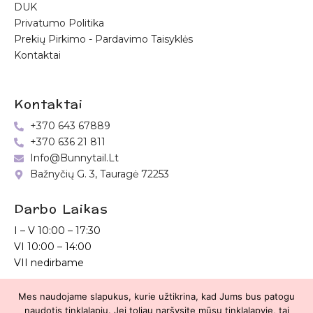
DUK
Privatumo Politika
Prekių Pirkimo - Pardavimo Taisyklės
Kontaktai
Kontaktai
+370 643 67889
+370 636 21 811
Info@bunnytail.lt
Bažnyčių G. 3, Tauragė 72253
Darbo Laikas
I – V
10:00 – 17:30
VI
10:00 – 14:00
VII nedirbame
Mes naudojame slapukus, kurie užtikrina, kad Jums bus patogu
Bunnytail.lt
| Copyright 2026 | Svetainė sukurta
Myra.lt
naudotis tinklalapiu. Jei toliau naršysite mūsų tinklalapyje, tai