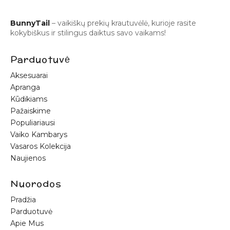
BunnyTail
– vaikiškų prekių krautuvėlė, kurioje rasite
kokybiškus ir stilingus daiktus savo vaikams!
Parduotuvė
Aksesuarai
Apranga
Kūdikiams
Pažaiskime
Populiariausi
Vaiko Kambarys
Vasaros Kolekcija
Naujienos
Nuorodos
Pradžia
Parduotuvė
Apie Mus