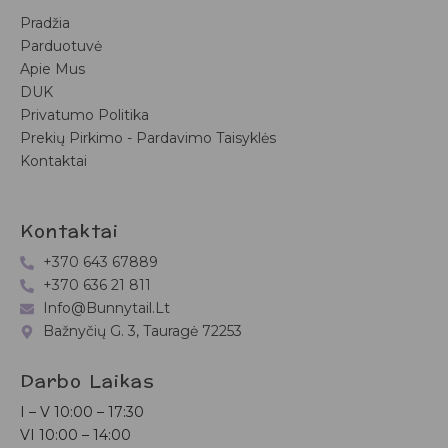
Pradžia
Parduotuvė
Apie Mus
DUK
Privatumo Politika
Prekių Pirkimo - Pardavimo Taisyklės
Kontaktai
Kontaktai
+370 643 67889
+370 636 21 811
Info@bunnytail.lt
Bažnyčių G. 3, Tauragė 72253
Darbo Laikas
I – V
10:00 – 17:30
VI
10:00 – 14:00