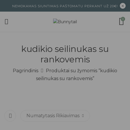
NEMOKAMAS SIUNTIMAS PAŠTOMATU PERKANT UŽ 20€!
0
kudikio seilinukas su
rankovemis
Pagrindinis
Produktai su žymomis “kudikio
seilinukas su rankovemis”
Numatytasis Rikiavimas