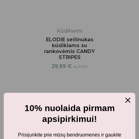
Kūdikiams
ELODIE seilinukas
kūdikiams su
rankovėmis CANDY
STRIPES
29,99
€
su PVM
10% nuolaida pirmam
apsipirkimui!
Prisijunkite prie mūsų bendruomenės ir gaukite