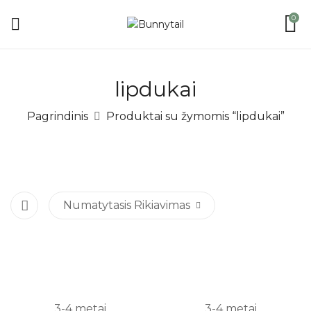
0
lipdukai
Pagrindinis
Produktai su žymomis “lipdukai”
Numatytasis Rikiavimas
3-4 metai
3-4 metai