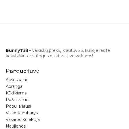
BunnyTail
– vaikiškų prekių krautuvėlė, kurioje rasite
kokybiškus ir stilingus daiktus savo vaikams!
Parduotuvė
Aksesuarai
Apranga
Kūdikiams
Pažaiskime
Populiariausi
Vaiko Kambarys
Vasaros Kolekcija
Naujienos