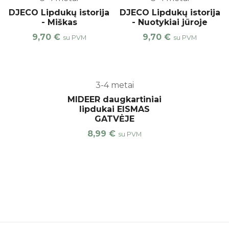
DJECO Lipdukų istorija
DJECO Lipdukų istorija
- Miškas
- Nuotykiai jūroje
9,70
€
9,70
€
su PVM
su PVM
3-4 metai
MIDEER daugkartiniai
lipdukai EISMAS
GATVĖJE
8,99
€
su PVM