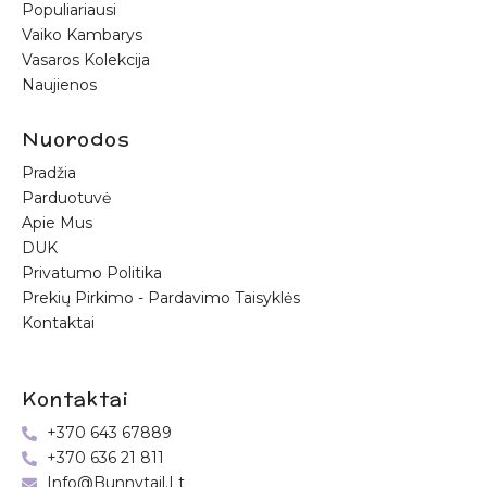
Populiariausi
Vaiko Kambarys
Vasaros Kolekcija
Naujienos
Nuorodos
Pradžia
Parduotuvė
Apie Mus
DUK
Privatumo Politika
Prekių Pirkimo - Pardavimo Taisyklės
Kontaktai
Kontaktai
+370 643 67889
+370 636 21 811
Info@bunnytail.lt