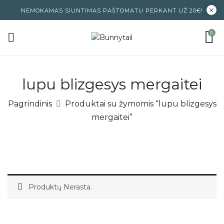
NEMOKAMAS SIUNTIMAS PAŠTOMATU PERKANT UŽ 20€!
0
lupu blizgesys mergaitei
Pagrindinis
Produktai su žymomis “lupu blizgesys
mergaitei”
Produktų Nerasta.