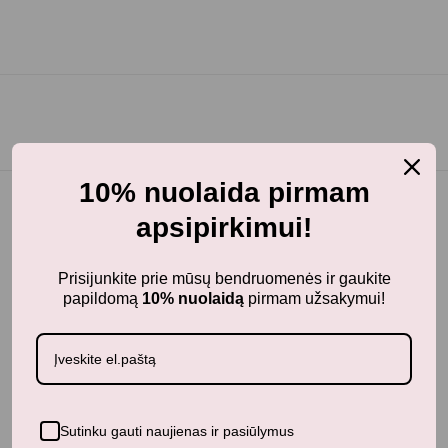
10% nuolaida pirmam
apsipirkimui!
BunnyTail
– vaikiškų prekių krautuvėlė, kurioje rasite
Prisijunkite prie mūsų bendruomenės ir gaukite
kokybiškus ir stilingus daiktus savo vaikams!
papildomą
10% nuolaidą
pirmam užsakymui!
Parduotuvė
Aksesuarai
Apranga
Kūdikiams
Sutinku gauti naujienas ir pasiūlymus
Pažaiskime