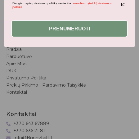
Populiariausi
Daugiau apie privatumo politiką rasite čia:
www.bunnytail.lt/privatumo-
politika
Vaiko Kambarys
Vasaros Kolekcija
Naujienos
PRENUMERUOTI
Nuorodos
Pradžia
Parduotuvė
Apie Mus
DUK
Privatumo Politika
Prekių Pirkimo - Pardavimo Taisyklės
Kontaktai
Kontaktai
+370 643 67889
+370 636 21 811
Info@bunnytail.lt