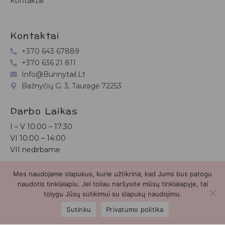
Kontaktai
Kontaktai
+370 643 67889
+370 636 21 811
Info@bunnytail.lt
Bažnyčių G. 3, Tauragė 72253
Darbo Laikas
I – V
10:00 – 17:30
VI
10:00 – 14:00
VII nedirbame
Mes naudojame slapukus, kurie užtikrina, kad Jums bus patogu
Bunnytail.lt
| Copyright 2026 | Svetainė sukurta
Myra.lt
naudotis tinklalapiu. Jei toliau naršysite mūsų tinklalapyje, tai
tolygu Jūsų sutikimui su slapukų naudojimu.
2
Sutinku
Privatumo politika
Parduotuvė
Paieška
Paskyra
Mėgstamiausieji