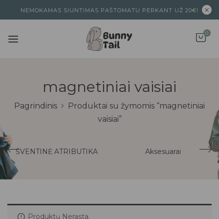
NEMOKAMAS SIUNTIMAS PAŠTOMATU PERKANT UŽ 20€!
0
magnetiniai vaisiai
Pagrindinis
Produktai su žymomis “magnetiniai
vaisiai”
ŠVENTINĖ ATRIBUTIKA
Aksesuarai
Produktų Nerasta.