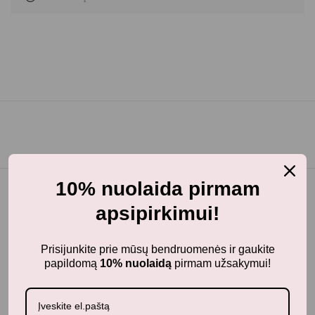
10% nuolaida pirmam
apsipirkimui!
Prisijunkite prie mūsų bendruomenės ir gaukite
papildomą
10% nuolaidą
pirmam užsakymui!
BunnyTail
– vaikiškų prekių krautuvėlė, kurioje rasite
kokybiškus ir stilingus daiktus savo vaikams!