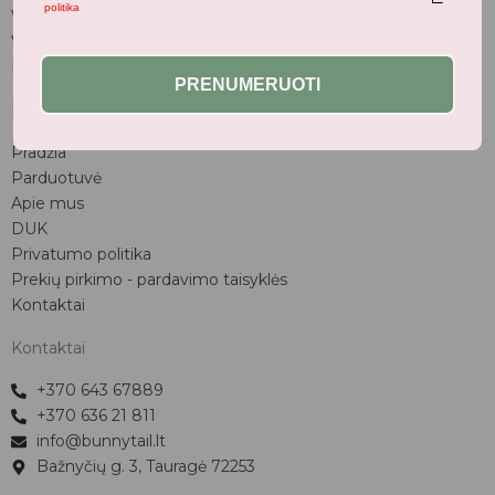
politika
Vaiko kambarys
Vasaros kolekcija
Naujienos
PRENUMERUOTI
Nuorodos
Pradžia
Parduotuvė
Apie mus
DUK
Privatumo politika
Prekių pirkimo - pardavimo taisyklės
Kontaktai
Kontaktai
+370 643 67889
+370 636 21 811
info@bunnytail.lt
Bažnyčių g. 3, Tauragė 72253