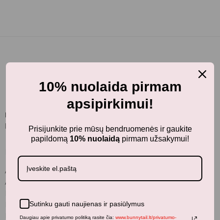
10% nuolaida pirmam
apsipirkimui!
BunnyTail
– vaikiškų prekių krautuvėlė, kurioje rasite
kokybiškus ir stilingus daiktus savo vaikams!
Prisijunkite prie mūsų bendruomenės ir gaukite
papildomą
10% nuolaidą
pirmam užsakymui!
Parduotuvė
Aksesuarai
Apranga
Kūdikiams
Sutinku gauti naujienas ir pasiūlymus
Pažaiskime
Populiariausi
Daugiau apie privatumo politiką rasite čia:
www.bunnytail.lt/privatumo-