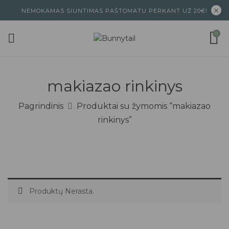
NEMOKAMAS SIUNTIMAS PAŠTOMATU PERKANT UŽ 20€!
0
makiazao rinkinys
Pagrindinis
Produktai su žymomis “makiazao
rinkinys”
Produktų Nerasta.