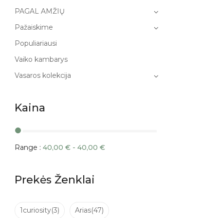
PAGAL AMŽIŲ
Pažaiskime
Populiariausi
Vaiko kambarys
Vasaros kolekcija
Kaina
Range :
40,00
€
-
40,00
€
Prekės Ženklai
1curiosity
(3)
Arias
(47)