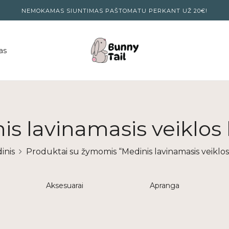
NEMOKAMAS SIUNTIMAS PAŠTOMATU PERKANT UŽ 20€!
as
is lavinamasis veiklos
inis
Produktai su žymomis “Medinis lavinamasis veiklo
Aksesuarai
Apranga