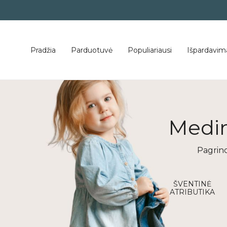
Pradžia
Parduotuvė
Populiariausi
Išpardavim
Medin
Pagrind
mbarys
Vasaros kolekcija
ŠVENTINĖ
ATRIBUTIKA