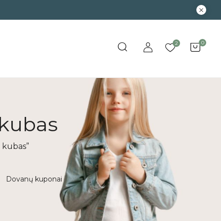
0
2
 kubas
s kubas”
Dovanų kuponai
Išpardavimas
Kūd