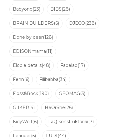
Babyono
(23)
BIBS
(28)
BRAIN BUILDERS
(6)
DJECO
(238)
Done by deer
(128)
EDISONmama
(11)
Elodie details
(48)
Fabelab
(17)
Fehn
(6)
Filibabba
(34)
Floss&Rock
(190)
GEOMAG
(3)
GIIKER
(4)
HeOrShe
(26)
KidyWolf
(8)
LaQ konstruktoriai
(7)
Leander
(5)
LUDI
(44)