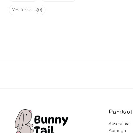
Yes for skills
(0)
Parduot
Aksesuarai
Apranga