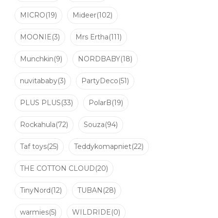
MICRO
(19)
Mideer
(102)
MOONIE
(3)
Mrs Ertha
(111)
Munchkin
(9)
NORDBABY
(18)
nuvitababy
(3)
PartyDeco
(51)
PLUS PLUS
(33)
PolarB
(19)
Rockahula
(72)
Souza
(94)
Taf toys
(25)
Teddykomapniet
(22)
THE COTTON CLOUD
(20)
TinyNord
(12)
TUBAN
(28)
warmies
(5)
WILDRIDE
(0)