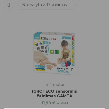
Numatytasis Rikiavimas
3-4 metai
IGROTECO sensorinis
žaidimas GAMTA
11,99
€
su PVM