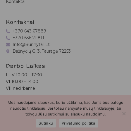
Kontaktai
Kontaktai
+370 643 67889
+370 636 21 811
Info@bunnytail.lt
Bažnyčių G. 3, Tauragė 72253
Darbo Laikas
I – V
10:00 – 17:30
VI
10:00 – 14:00
VII nedirbame
Mes naudojame slapukus, kurie užtikrina, kad Jums bus patogu
Bunnytail.lt
| Copyright 2026 | Svetainė sukurta
Myra.lt
naudotis tinklalapiu. Jei toliau naršysite mūsų tinklalapyje, tai
tolygu Jūsų sutikimui su slapukų naudojimu.
2
Sutinku
Privatumo politika
Parduotuvė
Paieška
Paskyra
Mėgstamiausieji