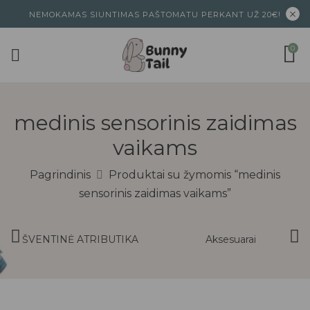
NEMOKAMAS SIUNTIMAS PAŠTOMATU PERKANT UŽ 20€!
0
medinis sensorinis zaidimas
vaikams
Pagrindinis
Produktai su žymomis “medinis
sensorinis zaidimas vaikams”
ŠVENTINĖ ATRIBUTIKA
Aksesuarai