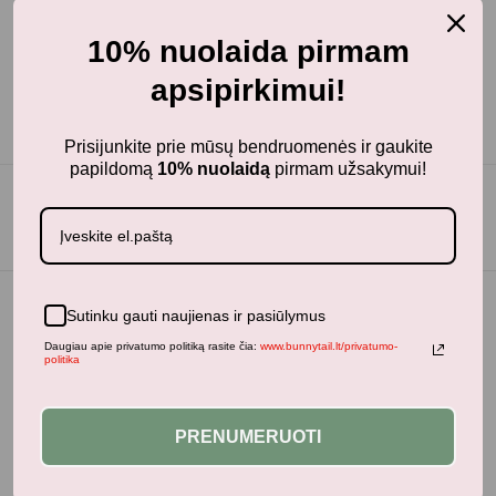
10% nuolaida pirmam
apsipirkimui!
Prisijunkite prie mūsų bendruomenės ir gaukite
papildomą
10% nuolaidą
pirmam užsakymui!
Sutinku gauti naujienas ir pasiūlymus
Daugiau apie privatumo politiką rasite čia:
www.bunnytail.lt/privatumo-
politika
PRENUMERUOTI
BunnyTail
– vaikiškų prekių krautuvėlė, kurioje rasite
kokybiškus ir stilingus daiktus savo vaikams!