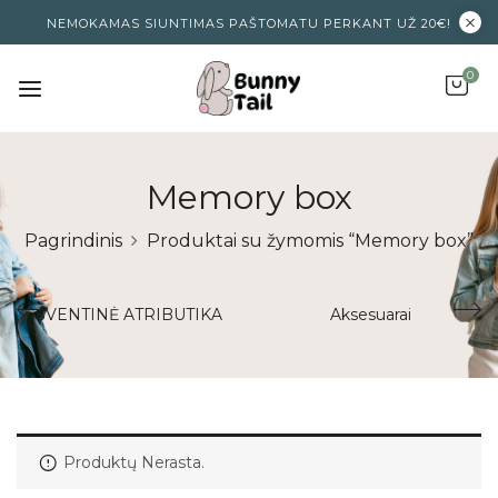
NEMOKAMAS SIUNTIMAS PAŠTOMATU PERKANT UŽ 20€!
0
Memory box
Pagrindinis
Produktai su žymomis “Memory box”
ŠVENTINĖ ATRIBUTIKA
Aksesuarai
Produktų Nerasta.