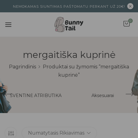
NEMOKAMAS SIUNTIMAS PAŠTOMATU PERKANT UŽ 20€!
0
mergaitiška kuprinė
Pagrindinis
Produktai su žymomis “mergaitiška
kuprinė”
ŠVENTINĖ ATRIBUTIKA
Aksesuarai
Numatytasis Rikiavimas