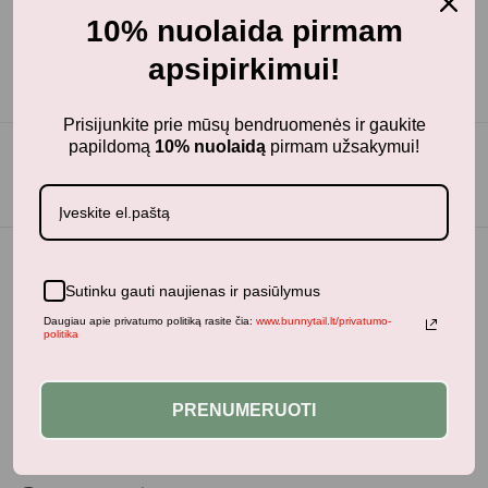
10% nuolaida pirmam
apsipirkimui!
Prisijunkite prie mūsų bendruomenės ir gaukite
papildomą
10% nuolaidą
pirmam užsakymui!
Sutinku gauti naujienas ir pasiūlymus
Daugiau apie privatumo politiką rasite čia:
www.bunnytail.lt/privatumo-
politika
PRENUMERUOTI
BunnyTail
– vaikiškų prekių krautuvėlė, kurioje rasite
kokybiškus ir stilingus daiktus savo vaikams!