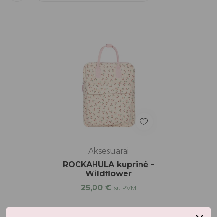
Aksesuarai
ROCKAHULA kuprinė -
Wildflower
25,00
€
su PVM