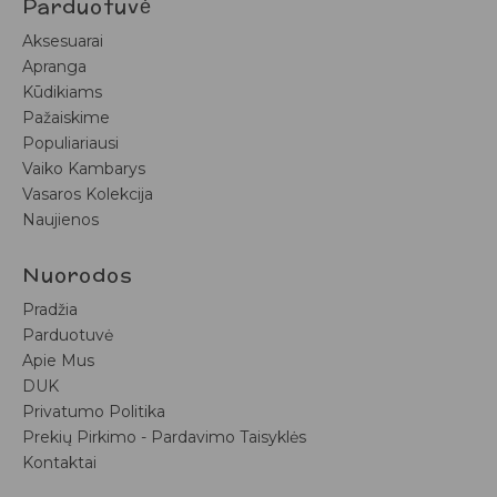
Parduotuvė
Aksesuarai
Apranga
Kūdikiams
Pažaiskime
Populiariausi
Vaiko Kambarys
Vasaros Kolekcija
Naujienos
Nuorodos
Pradžia
Parduotuvė
Apie Mus
DUK
Privatumo Politika
Prekių Pirkimo - Pardavimo Taisyklės
Kontaktai