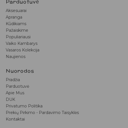
Parduotuvė
Aksesuarai
Apranga
Kūdikiams
Pažaiskime
Populiariausi
Vaiko Kambarys
Vasaros Kolekcija
Naujienos
Nuorodos
Pradžia
Parduotuvė
Apie Mus
DUK
Privatumo Politika
Prekių Pirkimo - Pardavimo Taisyklės
Kontaktai