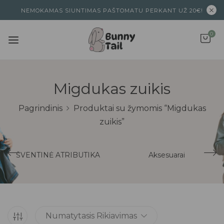
NEMOKAMAS SIUNTIMAS PAŠTOMATU PERKANT UŽ 20€!
0
Migdukas zuikis
Pagrindinis
Produktai su žymomis “Migdukas
zuikis”
ŠVENTINĖ ATRIBUTIKA
Aksesuarai
Numatytasis Rikiavimas