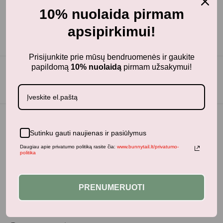
10% nuolaida pirmam
apsipirkimui!
Prisijunkite prie mūsų bendruomenės ir gaukite
papildomą
10% nuolaidą
pirmam užsakymui!
Sutinku gauti naujienas ir pasiūlymus
Daugiau apie privatumo politiką rasite čia:
www.bunnytail.lt/privatumo-
politika
PRENUMERUOTI
BunnyTail
– vaikiškų prekių krautuvėlė, kurioje rasite
kokybiškus ir stilingus daiktus savo vaikams!