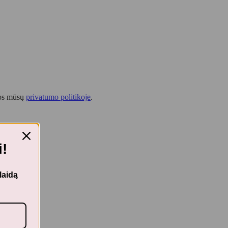
tos mūsų
privatumo politikoje
.
!
laidą