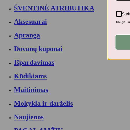
ŠVENTINĖ ATRIBUTIKA
Suti
Aksesuarai
Daugiau ap
Apranga
Dovanų kuponai
Išpardavimas
Kūdikiams
Maitinimas
Mokykla ir darželis
Naujienos