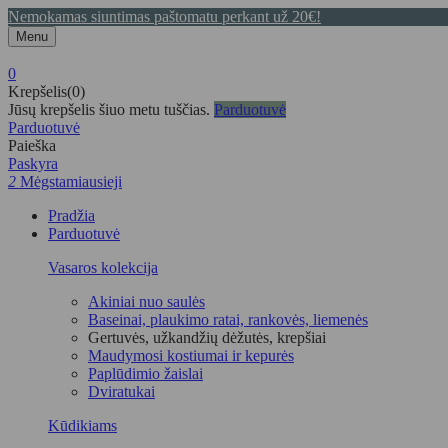
Nemokamas siuntimas paštomatu perkant už 20€!
Menu
0
Krepšelis(0)
Jūsų krepšelis šiuo metu tuščias.
Parduotuvė
Parduotuvė
Paieška
Paskyra
2
Mėgstamiausieji
Pradžia
Parduotuvė
Vasaros kolekcija
Akiniai nuo saulės
Baseinai, plaukimo ratai, rankovės, liemenės
Gertuvės, užkandžių dėžutės, krepšiai
Maudymosi kostiumai ir kepurės
Paplūdimio žaislai
Dviratukai
Kūdikiams