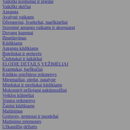
Vaikiški kostiumai ir priedai
Vaikiški skėčiai
Apranga
Avalynė vaikams
Džemperiai, švarkeliai, marškinėliai
Sezoninė apranga vaikams ir aksesuarai
Dovanų kuponai
Išpardavimas
Kūdikiams
Apranga kūdikiams
Buteliukai ir gertuvės
Čiulptukai ir laikikliai
ELODIE DETAILS VEŽIMĖLIAI
Kramtukai, barškučiai
Kūdikių priežiūros reikmenys
Miegmaišiai, pledai, patalynė
Migdukai ir merliukai kūdikiams
Mokomieji nešiojami naktipuodžiai
Veiklos kilimėliai
Vonios reikmenys
Žaislai kūdikiams
Maitinimas
Gertuvės, termosai ir puodeliai
Maitinimo priemonės
Užkandžių dėžutės