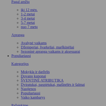
Pagal amžių
iki 12 mėn.
1-2 metai
3-4 metai
5-7 metai
nuo 7 metų
Apranga
Avalynė vaikams
Džemperiai, švarkeliai, marškinėliai
Sezoninė apranga vaikams ir aksesuarai
Populiariausi
Kategorijos
Mokykla ir darželis
Dovanų kuponai
ŠVENTINĖ ATRIBUTIKA
Dviratukai, paspirtukai, mašinėlės ir šalmai
Naujienos
Populiariausi
Vaiko kambarys
Pažaiskime