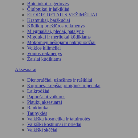
Buteliukai ir gertuvės
Čiulptukai ir laikikliai
ELODIE DETAILS VEŽIMĖLIAI
Kramtukai, barškučiai
Kūdikių priežiūros reikmenys
Miegmaišiai, pledai, patalynė
Migdukai ir merliukai kūdikiams
Mokomieji nešiojami naktipuodžiai
Veiklos kilimėliai
Vonios reikmenys
Žaislai kūdikiams
Aksesuarai
Dienoraščiai, užrašinės ir rašikliai
Kuprinės, krepšiai,piniginės ir penalai
Laikrodžiai
Papuošalai vaikams
Plaukų aksesuarai
Rankinukai
Taupyklės
Vaikiška kosmetika ir tatuiruotės
Vaikiški kostiumai ir priedai
Vaikiški skėčiai