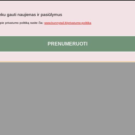
nku gauti naujienas ir pasiūlymus
ie privatumo politiką rasite čia:
www.bunnytail.lt/privatumo-politika
PRENUMERUOTI