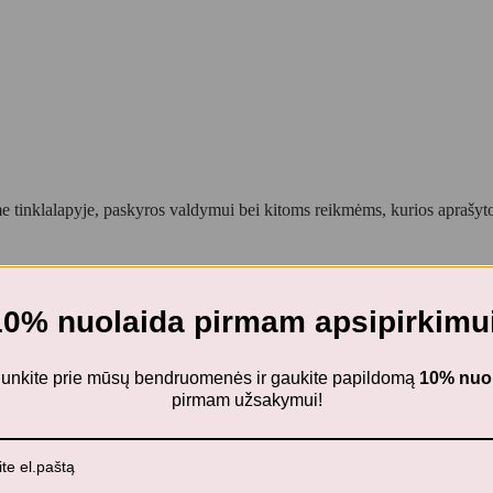
 tinklalapyje, paskyros valdymui bei kitoms reikmėms, kurios aprašy
10% nuolaida pirmam apsipirkimui
ijunkite prie mūsų bendruomenės ir gaukite papildomą
10% nuo
pirmam užsakymui!