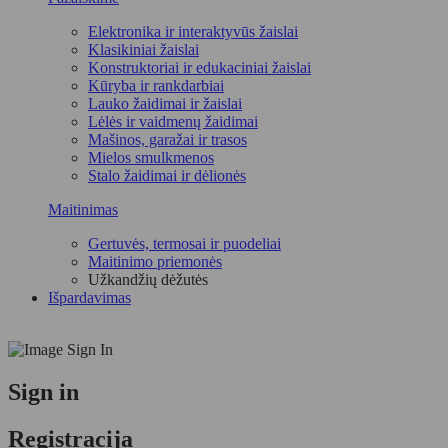
Elektronika ir interaktyvūs žaislai
Klasikiniai žaislai
Konstruktoriai ir edukaciniai žaislai
Kūryba ir rankdarbiai
Lauko žaidimai ir žaislai
Lėlės ir vaidmenų žaidimai
Mašinos, garažai ir trasos
Mielos smulkmenos
Stalo žaidimai ir dėlionės
Maitinimas
Gertuvės, termosai ir puodeliai
Maitinimo priemonės
Užkandžių dėžutės
Išpardavimas
Sign in
Registracija