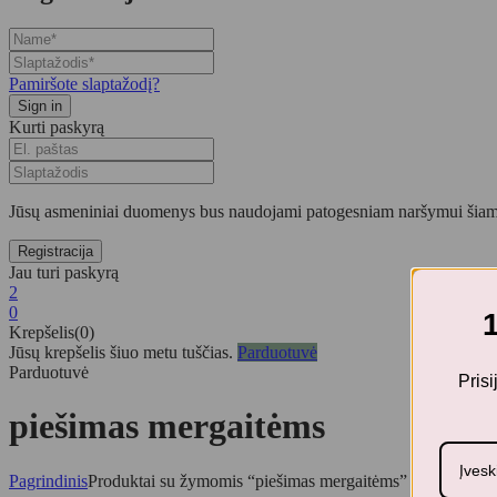
Pamiršote slaptažodį?
Kurti paskyrą
Jūsų asmeniniai duomenys bus naudojami patogesniam naršymui šiame
Jau turi paskyrą
2
0
Krepšelis(0)
Jūsų krepšelis šiuo metu tuščias.
Parduotuvė
Parduotuvė
Pris
piešimas mergaitėms
Pagrindinis
Produktai su žymomis “piešimas mergaitėms”