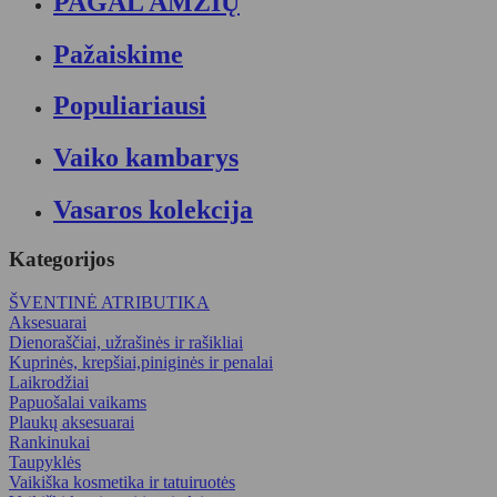
PAGAL AMŽIŲ
Pažaiskime
Populiariausi
Vaiko kambarys
Vasaros kolekcija
Kategorijos
ŠVENTINĖ ATRIBUTIKA
Aksesuarai
Dienoraščiai, užrašinės ir rašikliai
Kuprinės, krepšiai,piniginės ir penalai
Laikrodžiai
Papuošalai vaikams
Plaukų aksesuarai
Rankinukai
Taupyklės
Vaikiška kosmetika ir tatuiruotės