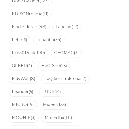
Done by deer
(127)
EDISONmama
(11)
Elodie details
(48)
Fabelab
(17)
Fehn
(6)
Filibabba
(34)
Floss&Rock
(190)
GEOMAG
(3)
GIIKER
(4)
HeOrShe
(25)
KidyWolf
(8)
LaQ konstruktoriai
(7)
Leander
(5)
LUDI
(44)
MICRO
(19)
Mideer
(123)
MOONIE
(3)
Mrs Ertha
(111)