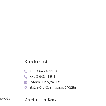
Kontaktai
+370 643 67889
+370 636 21 811
Info@bunnytail.lt
Bažnyčių G. 3, Tauragė 72253
Darbo Laikas
syklės