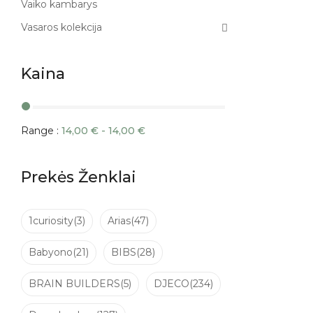
Vaiko kambarys
Vasaros kolekcija
Kaina
Range :
14,00
€
-
14,00
€
Prekės Ženklai
1curiosity
(3)
Arias
(47)
Babyono
(21)
BIBS
(28)
BRAIN BUILDERS
(5)
DJECO
(234)