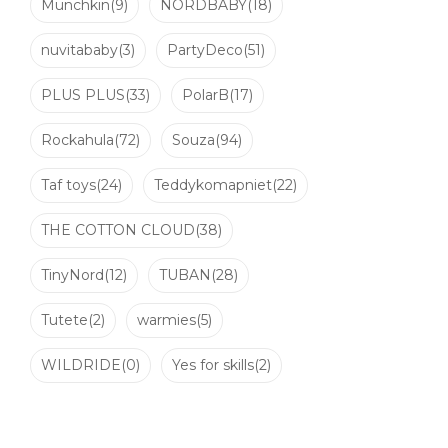
Munchkin
(9)
NORDBABY
(18)
nuvitababy
(3)
PartyDeco
(51)
PLUS PLUS
(33)
PolarB
(17)
Rockahula
(72)
Souza
(94)
Taf toys
(24)
Teddykomapniet
(22)
THE COTTON CLOUD
(38)
TinyNord
(12)
TUBAN
(28)
Tutete
(2)
warmies
(5)
WILDRIDE
(0)
Yes for skills
(2)