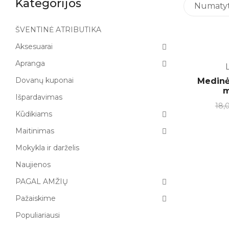
Kategorijos
Numatyta
ŠVENTINĖ ATRIBUTIKA
Aksesuarai
-20%
Apranga
L
Dovanų kuponai
Medinė 
m
Išpardavimas
18,
Kūdikiams
Maitinimas
Mokykla ir darželis
Naujienos
PAGAL AMŽIŲ
Pažaiskime
Populiariausi