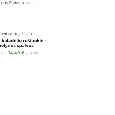
sis Rikiavimas
avinamieji žaislai
kaladėlių rūšiuoklė -
ėlynos spalvos
14,40
€
00
€
su PVM