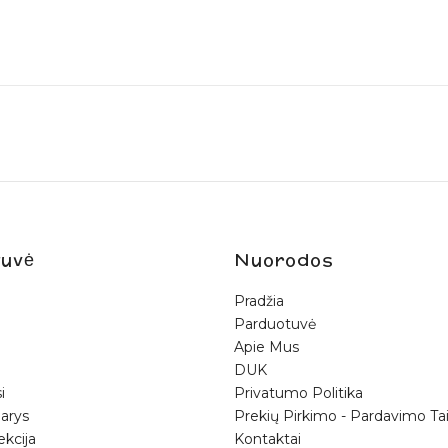
uvė
Nuorodos
Pradžia
Parduotuvė
Apie Mus
DUK
i
Privatumo Politika
arys
Prekių Pirkimo - Pardavimo Tai
ekcija
Kontaktai