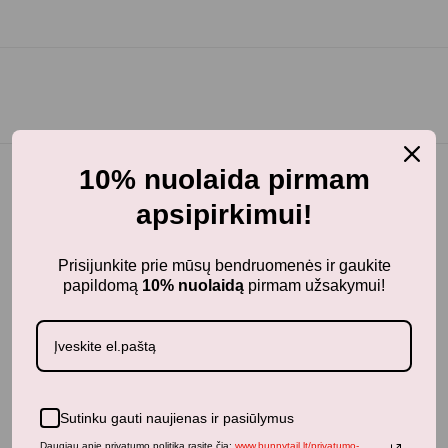
10% nuolaida pirmam
apsipirkimui!
BunnyTail
– vaikiškų prekių krautuvėlė, kurioje rasite
kokybiškus ir stilingus daiktus savo vaikams!
Prisijunkite prie mūsų bendruomenės ir gaukite
papildomą
10% nuolaidą
pirmam užsakymui!
Parduotuvė
Aksesuarai
Apranga
Kūdikiams
Pažaiskime
Sutinku gauti naujienas ir pasiūlymus
Populiariausi
Daugiau apie privatumo politiką rasite čia:
www.bunnytail.lt/privatumo-