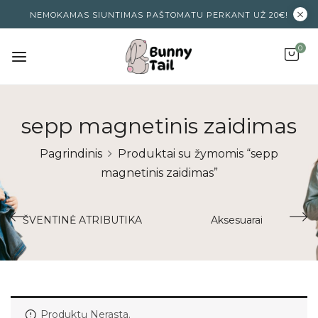
NEMOKAMAS SIUNTIMAS PAŠTOMATU PERKANT UŽ 20€!
0
sepp magnetinis zaidimas
Pagrindinis
Produktai su žymomis “sepp
magnetinis zaidimas”
ŠVENTINĖ ATRIBUTIKA
Aksesuarai
Produktų Nerasta.