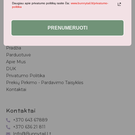
Populiariausi
Daugiau apie privatumo politiką rasite čia:
www.bunnytail.lt/privatumo-
politika
Vaiko Kambarys
Vasaros Kolekcija
Naujienos
PRENUMERUOTI
Nuorodos
Pradžia
Parduotuvė
Apie Mus
DUK
Privatumo Politika
Prekių Pirkimo - Pardavimo Taisyklės
Kontaktai
Kontaktai
+370 643 67889
+370 636 21 811
Info@bunnytail.lt