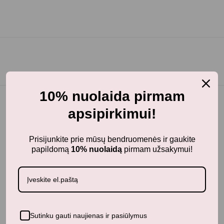
10% nuolaida pirmam
apsipirkimui!
BunnyTail
– vaikiškų prekių krautuvėlė, kurioje rasite
Prisijunkite prie mūsų bendruomenės ir gaukite
kokybiškus ir stilingus daiktus savo vaikams!
papildomą
10% nuolaidą
pirmam užsakymui!
Parduotuvė
Aksesuarai
Apranga
Kūdikiams
Sutinku gauti naujienas ir pasiūlymus
Pažaiskime