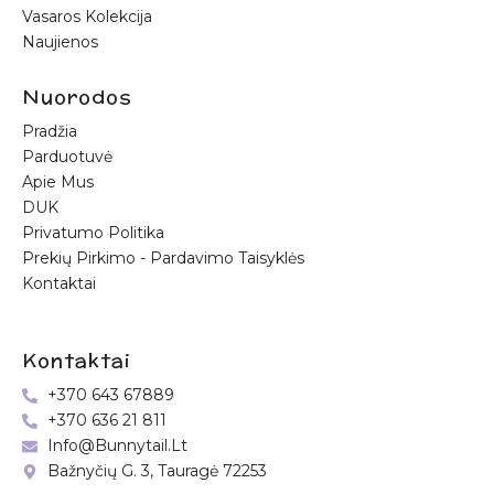
politika
Vasaros Kolekcija
Naujienos
PRENUMERUOTI
Nuorodos
Pradžia
Parduotuvė
Apie Mus
DUK
Privatumo Politika
Prekių Pirkimo - Pardavimo Taisyklės
Kontaktai
Kontaktai
+370 643 67889
+370 636 21 811
Info@bunnytail.lt
Bažnyčių G. 3, Tauragė 72253