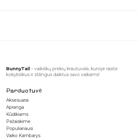
10% nuolaida pirmam
apsipirkimui!
BunnyTail
– vaikiškų prekių krautuvėlė, kurioje rasite
kokybiškus ir stilingus daiktus savo vaikams!
Prisijunkite prie mūsų bendruomenės ir gaukite
papildomą
10% nuolaidą
pirmam užsakymui!
Parduotuvė
Aksesuarai
Apranga
Kūdikiams
Pažaiskime
Sutinku gauti naujienas ir pasiūlymus
Populiariausi
Vaiko Kambarys
Daugiau apie privatumo politiką rasite čia:
www.bunnytail.lt/privatumo-